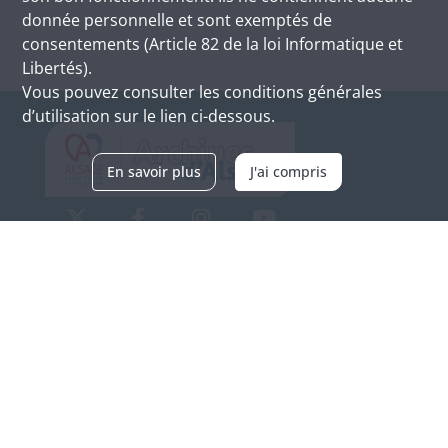
donnée personnelle et sont exemptés de
consentements (Article 82 de la loi Informatique et
Libertés).
Vous pouvez consulter les conditions générales
d’utilisation sur le lien ci-dessous.
En savoir plus
J'ai compris
Archives d'Alsace - Site de Colmar
Bâtiment M / Cité administrative
3, rue Fleischhauer
F-68026 COLMAR
(+33) 3 89 21 97 00
Nous contacter