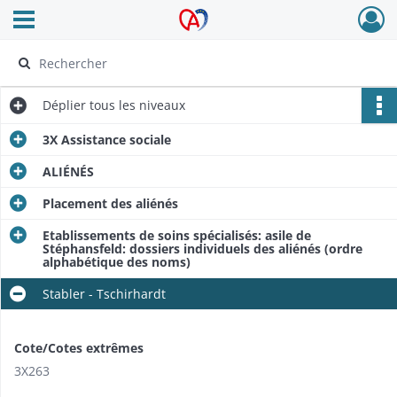
Ouvrir le menu déroulant
Archives Alsace - Colmar
Déplier
tous les niveaux
3X Assistance sociale
ALIÉNÉS
Placement des aliénés
Etablissements de soins spécialisés: asile de
Stéphansfeld: dossiers individuels des aliénés (ordre
alphabétique des noms)
Stabler - Tschirhardt
Cote/Cotes extrêmes
3X263