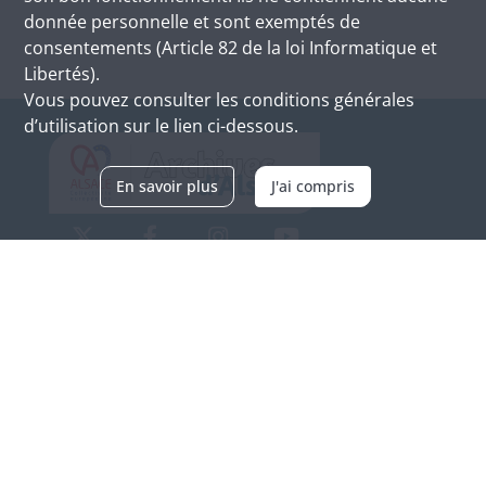
donnée personnelle et sont exemptés de
consentements (Article 82 de la loi Informatique et
Libertés).
Vous pouvez consulter les conditions générales
d’utilisation sur le lien ci-dessous.
En savoir plus
J'ai compris
Archives d'Alsace - Site de Colmar
Bâtiment M / Cité administrative
3, rue Fleischhauer
F-68026 COLMAR
(+33) 3 89 21 97 00
Nous contacter