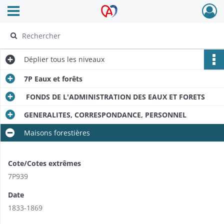
Ouvrir le menu déroulant
Archives Alsace - Colmar
Déplier
tous les niveaux
7P Eaux et forêts
FONDS DE L'ADMINISTRATION DES EAUX ET FORETS
GENERALITES, CORRESPONDANCE, PERSONNEL
Maisons forestières
Cote/Cotes extrêmes
7P939
Date
1833-1869