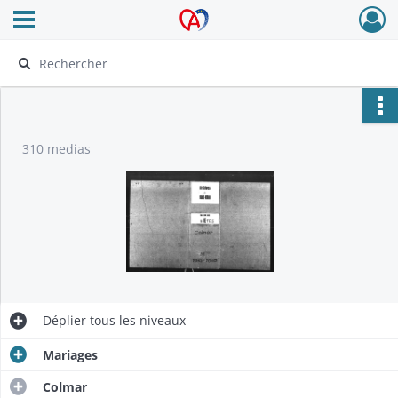
Ouvrir le menu déroulant
Archives Alsace - Colmar
310 medias
Déplier
tous les niveaux
Mariages
Colmar