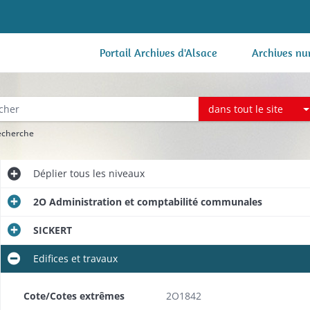
Portail Archives d'Alsace
Archives nu
dans tout le site
recherche
Déplier
tous les niveaux
2O Administration et comptabilité communales
SICKERT
Edifices et travaux
Cote/Cotes extrêmes
2O1842