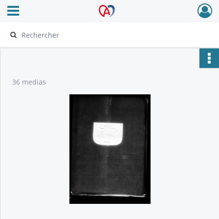
Ouvrir le menu déroulant
Archives Alsace - Colmar
36 medias