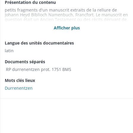
Présentation du contenu
petits fragments d'un manuscrit extraits de la reliure de
Johann Heyd Biblioch Namenbuch, Francfort. Le manuscrit en
question était un Ancien Testament ou des récits dérivant de
l'Ancien Testament ; également Nouveau Testament. Noms
Afficher plus
relevés : Thamar, Judas Madianites, Chananeus, Galaad,
Isaac, Jesus, phutiphar, Sara.
Langue des unités documentaires
latin
Documents séparés
RP durrenentzen prot. 1751 BMS
Mots clés lieux
Durrenentzen