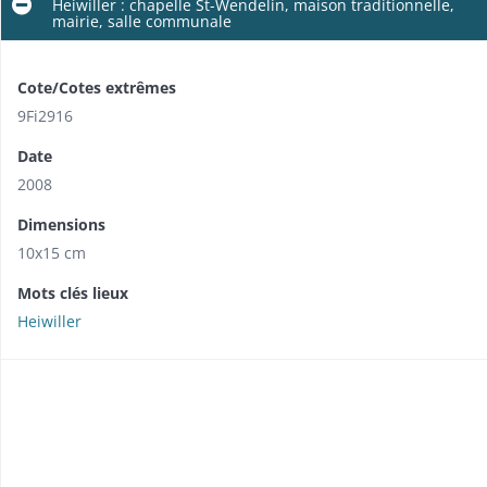
Heiwiller : chapelle St-Wendelin, maison traditionnelle,
mairie, salle communale
Cote/Cotes extrêmes
9Fi2916
Date
2008
Dimensions
10x15 cm
Mots clés lieux
Heiwiller