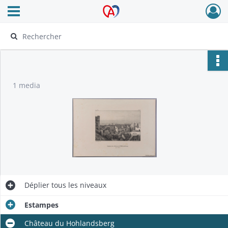
Ouvrir le menu déroulant
Archives Alsace - Colmar
1 media
Déplier
tous les niveaux
Estampes
Château du Hohlandsberg