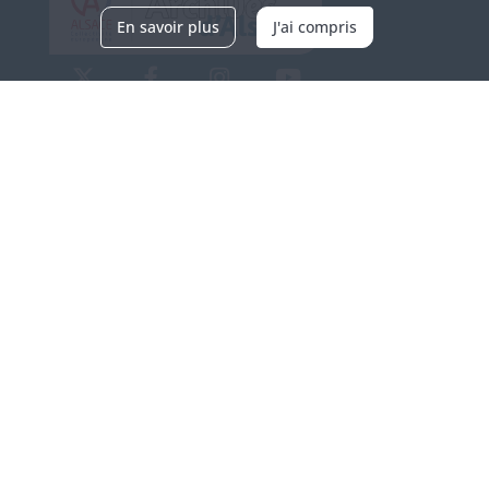
En savoir plus
J'ai compris
Archives d'Alsace - Site de Colmar
Bâtiment M / Cité administrative
3, rue Fleischhauer
F-68026 COLMAR
(+33) 3 89 21 97 00
Nous contacter
Horaires d'ouverture
Du mardi au vendredi
en continu de 9h à 17h