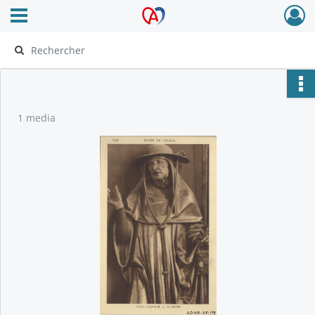
Ouvrir le menu déroulant
Archives Alsace - Colmar
1 media