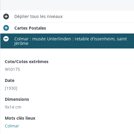
Déplier
tous les niveaux
Cartes Postales
Colmar : musée Unterlinden : retable d'Issenheim, saint
Jérôme
Cote/Cotes extrêmes
9Fi0175
Date
[1930]
Dimensions
9x14 cm
Mots clés lieux
Colmar