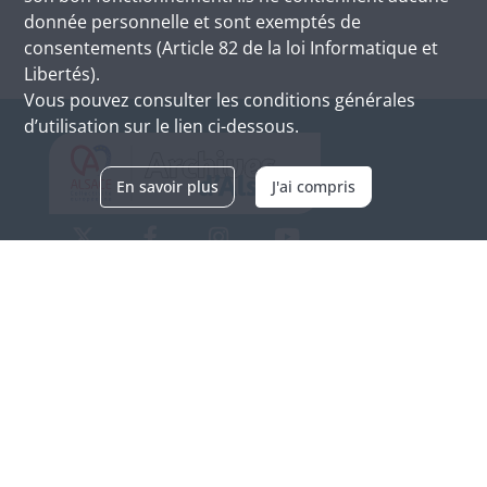
donnée personnelle et sont exemptés de
consentements (Article 82 de la loi Informatique et
Libertés).
Vous pouvez consulter les conditions générales
d’utilisation sur le lien ci-dessous.
En savoir plus
J'ai compris
Archives d'Alsace - Site de Colmar
Bâtiment M / Cité administrative
3, rue Fleischhauer
F-68026 COLMAR
(+33) 3 89 21 97 00
Nous contacter