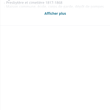
- Presbytère et cimetière 1817-1868
- Maison commune, école, corps de garde, dépôt de pompes
à incendie 1820-1865
Afficher plus
- Pompes et seaux à incendie 1822-1869
1852: vente d'une pompe à incendie indivise entre Eglingen,
Balschwiller, Ueberkumen et Buethwiller
- Réservoir d'eau 1846