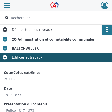
Ouvrir le menu déroulant
Archives Alsace - Colmar
Déplier
tous les niveaux
2O Administration et comptabilité communales
BALSCHWILLER
Edifices et travaux
Cote/Cotes extrêmes
2O113
Date
1817-1873
Présentation du contenu
- Eglise 1817-1873