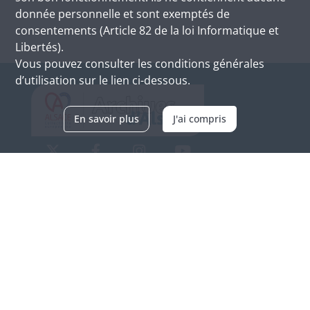
donnée personnelle et sont exemptés de
consentements (Article 82 de la loi Informatique et
Libertés).
Vous pouvez consulter les conditions générales
d’utilisation sur le lien ci-dessous.
En savoir plus
J'ai compris
Archives d'Alsace - Site de Colmar
Bâtiment M / Cité administrative
3, rue Fleischhauer
F-68026 COLMAR
(+33) 3 89 21 97 00
Nous contacter