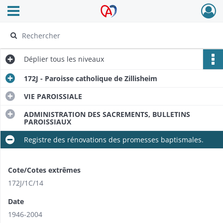
Ouvrir le menu déroulant
Archives Alsace - Colmar
Déplier
tous les niveaux
172J - Paroisse catholique de Zillisheim
VIE PAROISSIALE
ADMINISTRATION DES SACREMENTS, BULLETINS
PAROISSIAUX
Registre des rénovations des promesses baptismales.
Cote/Cotes extrêmes
172J/​1C/​14
Date
1946-2004