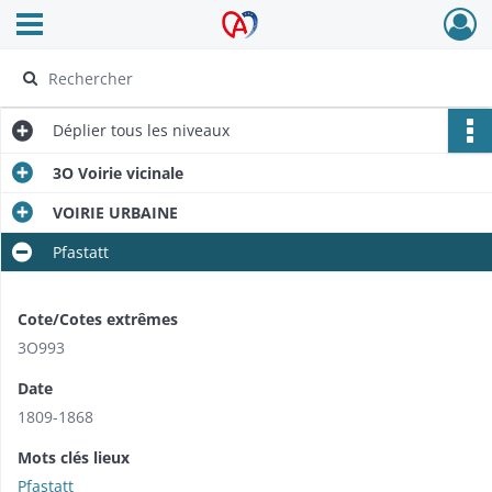
Ouvrir le menu déroulant
Archives Alsace - Colmar
Déplier
tous les niveaux
3O Voirie vicinale
VOIRIE URBAINE
Pfastatt
Cote/Cotes extrêmes
3O993
Date
1809-1868
Mots clés lieux
Pfastatt