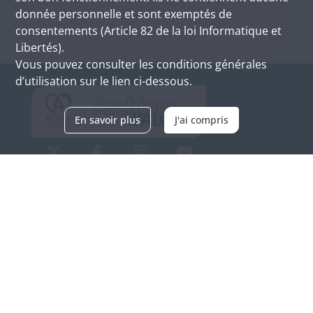
donnée personnelle et sont exemptés de
consentements (Article 82 de la loi Informatique et
Libertés).
Vous pouvez consulter les conditions générales
d’utilisation sur le lien ci-dessous.
En savoir plus
J'ai compris
Archives d'Alsace - Site de Colmar
Bâtiment M / Cité administrative
3, rue Fleischhauer
F-68026 COLMAR
(+33) 3 89 21 97 00
Nous contacter