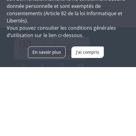
donnée personnelle et sont exemptés de
consentements (Article 82 de la loi Informatique et
Libertés).
Vous pouvez consulter les conditions générales
d’utilisation sur le lien ci-dessous.
En savoir plus
J'ai compris
Archives d'Alsace - Site de Colmar
Bâtiment M / Cité administrative
3, rue Fleischhauer
F-68026 COLMAR
(+33) 3 89 21 97 00
Nous contacter