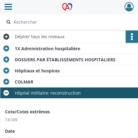
Ouvrir le menu déroulant
Archives Alsace - Colmar
Déplier
tous les niveaux
1X Administration hospitalière
DOSSIERS PAR ÉTABLISSEMENTS HOSPITALIERS
Hôpitaux et hospices
COLMAR
Hôpital militaire: reconstruction
Cote/Cotes extrêmes
1X109
Date