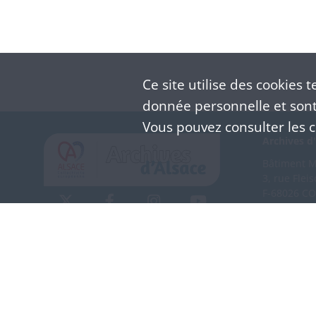
Ce site utilise des
cookies
te
donnée personnelle et sont 
Vous pouvez consulter les co
Archives d'
Bâtiment M 
3, rue Flei
F-68026 C
(+33) 3 
Nous co
Mentions légales
Politique de confidentialité
CGU