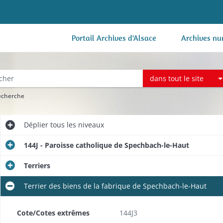
Portail Archives d'Alsace
Archives nu
dans tout le site
recherche
Déplier
tous les niveaux
144J - Paroisse catholique de Spechbach-le-Haut
Terriers
inages environnants
Terrier des biens de la fabrique de Spechbach-le-Haut
Cote/Cotes extrêmes
144J3