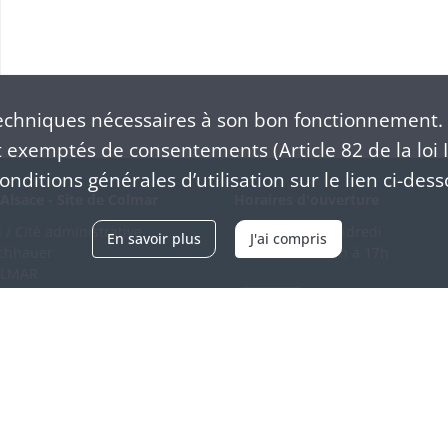
chniques nécessaires à son bon fonctionnement. 
exemptés de consentements (Article 82 de la loi I
nditions générales d’utilisation sur le lien ci-dess
Alsace - Site de Colmar
Horaires d'ouverture
/ Cité administrative
Du mardi au vendredi
En savoir plus
J'ai compris
schhauer
en continu de 9h à 17h
OLMAR
89 21 97 00
Venir
ntacter
Accessibilité
Crédits