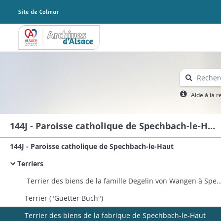
Archives Alsace - Colmar
Aide à la 
144J - Paroisse catholique de Spechbach-le-Haut
144J - Paroisse catholique de Spechbach-le-Haut
Terriers
​ Terrier des biens de la famille Degelin von Wangen à Spechbach-le-Bas et dans les f
Terrier ("Guetter Buch")
Terrier des biens de la fabrique de Spechbach-le-Haut