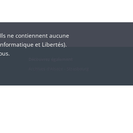
Ils ne contiennent aucune
nformatique et Libertés).
ous.
Découvrez également
Archives d'Alsace - Strasbourg