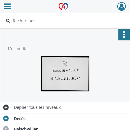
Ouvrir le menu déroulant
Archives Alsace - Colmar
101 medias
Déplier
tous les niveaux
Décès
Balschwiller