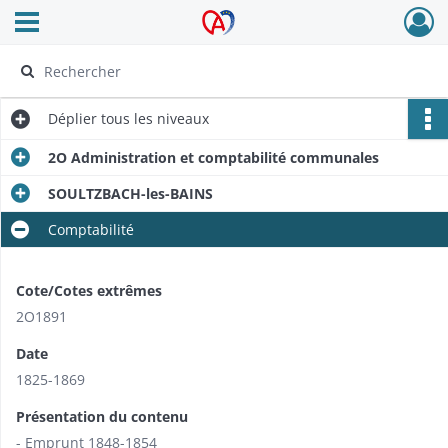
Ouvrir le menu déroulant
Archives Alsace - Colmar
Déplier
tous les niveaux
2O Administration et comptabilité communales
SOULTZBACH-les-BAINS
Comptabilité
Cote/Cotes extrêmes
2O1891
Date
1825-1869
Présentation du contenu
- Emprunt 1848-1854