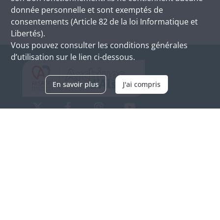
donnée personnelle et sont exemptés de
consentements (Article 82 de la loi Informatique et
Libertés).
Vous pouvez consulter les conditions générales
d’utilisation sur le lien ci-dessous.
En savoir plus
J'ai compris
Archives d'Alsace - Site de Colmar
Bâtiment M / Cité administrative
3, rue Fleischhauer
F-68026 COLMAR
(+33) 3 89 21 97 00
Nous contacter