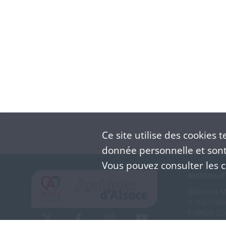
Ce site utilise des
cookies
te
donnée personnelle et sont 
Vous pouvez consulter les co
Archives d'
Bâtiment M 
3, rue Flei
F-68026 C
(+33) 3 