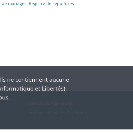
e de mariages
,
Registre de sépultures
Ils ne contiennent aucune
nformatique et Libertés).
ous.
Découvrez également
Archives d'Alsace - Strasbourg