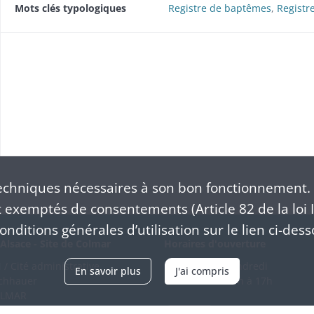
Mots clés typologiques
Registre de baptêmes
,
Registr
chniques nécessaires à son bon fonctionnement. 
exemptés de consentements (Article 82 de la loi I
nditions générales d’utilisation sur le lien ci-dess
Alsace - Site de Colmar
Horaires d'ouverture
/ Cité administrative
Du mardi au vendredi
En savoir plus
J'ai compris
schhauer
en continu de 9h à 17h
OLMAR
89 21 97 00