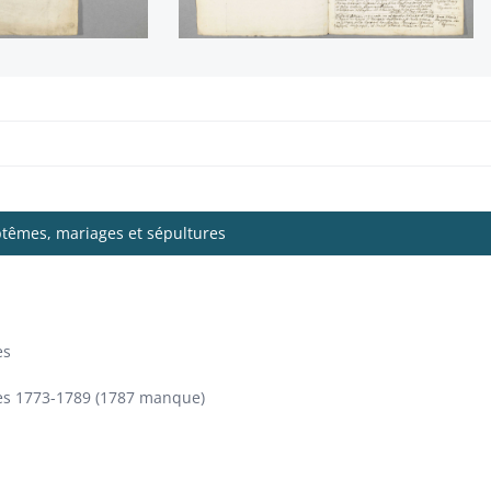
ptêmes, mariages et sépultures
es
es 1773-1789 (1787 manque)