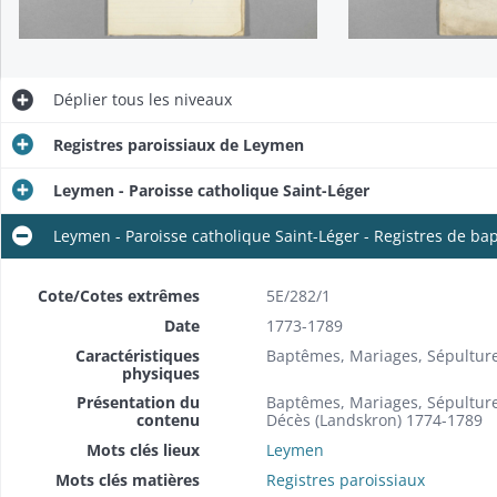
Déplier
tous les niveaux
Registres paroissiaux de Leymen
Leymen - Paroisse catholique Saint-Léger
Leymen - Paroisse catholique Saint-Léger - Registres de ba
Cote/Cotes extrêmes
5E/282/1
Date
1773-1789
Caractéristiques
Baptêmes, Mariages, Sépultur
physiques
Présentation du
Baptêmes, Mariages, Sépultur
contenu
Décès (Landskron) 1774-1789
Mots clés lieux
Leymen
Mots clés matières
Registres paroissiaux