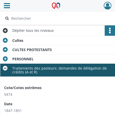
Ouvrir le menu déroulant
Archives Alsace - Colmar
Déplier
tous les niveaux
Cultes
CULTES PROTESTANTS
PERSONNEL
Traitements des pasteurs: demandes de délégation de
crédits (A et R)
Cote/Cotes extrêmes
V474
Date
1847-1851