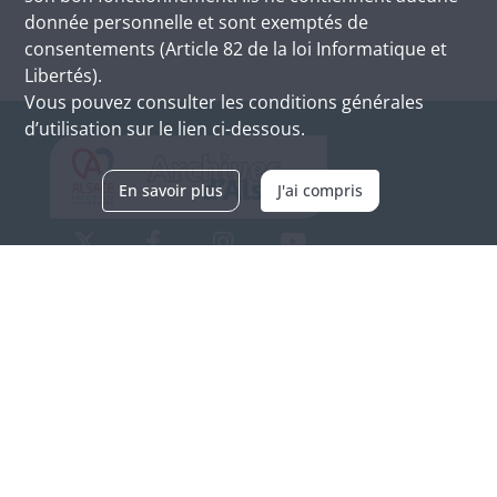
donnée personnelle et sont exemptés de
consentements (Article 82 de la loi Informatique et
Libertés).
Vous pouvez consulter les conditions générales
d’utilisation sur le lien ci-dessous.
En savoir plus
J'ai compris
Archives d'Alsace - Site de Colmar
Bâtiment M / Cité administrative
3, rue Fleischhauer
F-68026 COLMAR
(+33) 3 89 21 97 00
Nous contacter