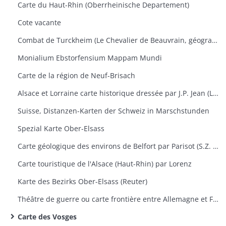
Carte du Haut-Rhin (Oberrheinische Departement)
Cote vacante
Combat de Turckheim (Le Chevalier de Beauvrain, géographie ordinaire du Roi)
Monialium Ebstorfensium Mappam Mundi
Carte de la région de Neuf-Brisach
Alsace et Lorraine carte historique dressée par J.P. Jean (Lieutenant)
Suisse, Distanzen-Karten der Schweiz in Marschstunden
Spezial Karte Ober-Elsass
Carte géologique des environs de Belfort par Parisot (S.Z. Montbéliard)
Carte touristique de l'Alsace (Haut-Rhin) par Lorenz
Karte des Bezirks Ober-Elsass (Reuter)
Théâtre de guerre ou carte frontière entre Allemagne et France (Vienne et Mayence)
Carte des Vosges