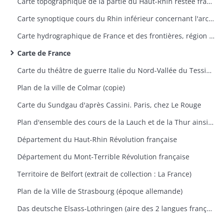
Carte topographique de la partie du Haut-Rhin restée française avec indication des travaux du siège de Belfort 1870-1871
Carte synoptique cours du Rhin inférieur concernant l'archevêché de Mayence, Trèves et Palatinat Rhénan
Carte hydrographique de France et des frontières, région de Saverne
Carte de France
Carte du théâtre de guerre Italie du Nord-Vallée du Tessin 1859
Plan de la ville de Colmar (copie)
Carte du Sundgau d'après Cassini. Paris, chez Le Rouge
Plan d'ensemble des cours de la Lauch et de la Thur ainsi que leurs dérivations
Département du Haut-Rhin Révolution française
Département du Mont-Terrible Révolution française
Territoire de Belfort (extrait de collection : La France)
Plan de la Ville de Strasbourg (époque allemande)
Das deutsche Elsass-Lothringen (aire des 2 langues française et allemande et aire des noms de famille à consonnance allemande et française)