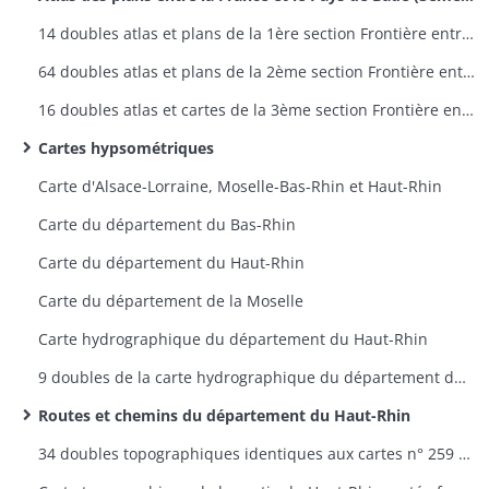
14 doubles atlas et plans de la 1ère section Frontière entre la France et la Prusse - plans 1 à 9
64 doubles atlas et plans de la 2ème section Frontière entre la France et la Bavière - plans 1 à 60
16 doubles atlas et cartes de la 3ème section Frontière entre la France et le Pays de Bade - plans 1 à 12
Cartes hypsométriques
Carte d'Alsace-Lorraine, Moselle-Bas-Rhin et Haut-Rhin
Carte du département du Bas-Rhin
Carte du département du Haut-Rhin
Carte du département de la Moselle
Carte hydrographique du département du Haut-Rhin
9 doubles de la carte hydrographique du département du Haut-Rhin
Routes et chemins du département du Haut-Rhin
34 doubles topographiques identiques aux cartes n° 259 à 298