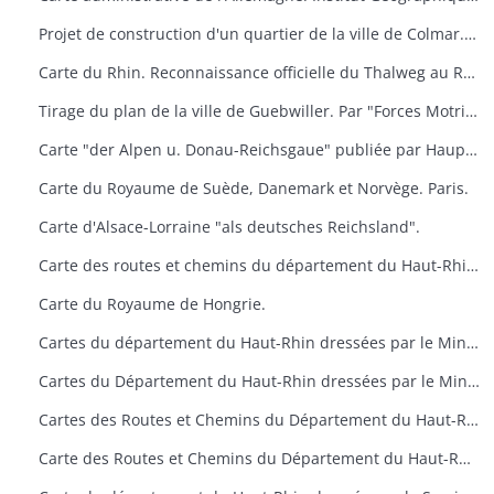
Projet de construction d'un quartier de la ville de Colmar. Dressé par l'architecte municipal
Carte du Rhin. Reconnaissance officielle du Thalweg au Rhin (Limite entre Nance et Bade). Service des Travaux du Rhin
Tirage du plan de la ville de Guebwiller. Par "Forces Motrices du haut-Rhin" secteur de Guebwiller
Carte "der Alpen u. Donau-Reichsgaue" publiée par Hauptvermessungsabteilung XIV im Wien.
Carte du Royaume de Suède, Danemark et Norvège. Paris.
Carte d'Alsace-Lorraine "als deutsches Reichsland".
Carte des routes et chemins du département du Haut-Rhin. Ponts et Chaussées. Situation en 1947.
Carte du Royaume de Hongrie.
Cartes du département du Haut-Rhin dressées par le Ministère de la Reconstruction et de l'Urbanisme
Cartes du Département du Haut-Rhin dressées par le Ministère de la Reconstruction et de l'Urbanisme
Cartes des Routes et Chemins du Département du Haut-Rhin. Situation en 1955 et 1957. Ponts et Chaussées
Carte des Routes et Chemins du Département du Haut-Rhin. Situation en 1955 et 1957. Ponts et Chaussées