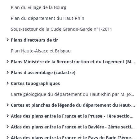
Plan du village de la Bourg
Plan du département du Haut-Rhin
Sous-secteur de la Cude Grande-Garde n°1-2611​
Plans directeurs de tir
Plan Haute-Alsace et Brisgau
Plans Ministère de la Reconstruction et du Logement (MRL)
Plans d'assemblage (cadastre)
Cartes topographiques
Carte géologique du département du Haut-Rhin par M. Jos. Koechlin-Schlumberger
Cartes et planches de légende du département du Haut-Rhin par M. Jos. Koechlin-Schlumberger
Atlas des plans entre la France et la Prusse - 1ère section des délimitations des frontières entre la France et l'Allemagne
Atlas des plans entre la France et la Bavière - 2ème section des délimitations entre la France et l'Allemagne
Atlas des plans entre la France et le Pays de Bade (3ème section des délimitations de frontières entre la France et l'Allemagne