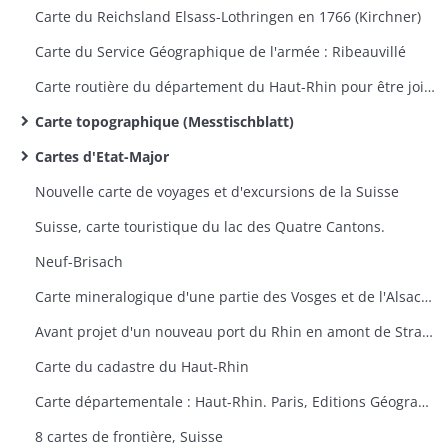
Carte du Reichsland Elsass-Lothringen en 1766 (Kirchner)
Carte du Service Géographique de l'armée : Ribeauvillé
Carte routière du département du Haut-Rhin pour être jointe au projet d'une route à ouvrir entre Saint-Maurice et Sewen
Carte topographique (Messtischblatt)
Cartes d'Etat-Major
Nouvelle carte de voyages et d'excursions de la Suisse
Suisse, carte touristique du lac des Quatre Cantons.
Neuf-Brisach
Carte mineralogique d'une partie des Vosges et de l'Alsace (Thann-Guebwiller, Colmar, Neuf-Brisach)
Avant projet d'un nouveau port du Rhin en amont de Strasbourg
Carte du cadastre du Haut-Rhin
Carte départementale : Haut-Rhin. Paris, Editions Géographiques André Lesot.
8 cartes de frontière, Suisse