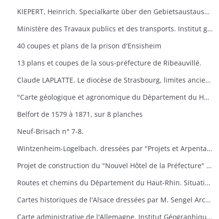
KIEPERT, Heinrich. Specialkarte über den Gebietsaustausch an der deutsch-französischen. Grenze nach dem Friedensvertrag von Frankfurt. Berlin, Reuier.
Ministère des Travaux publics et des transports. Institut géographique national. Cartes de Huningue n° 1 et 5.
40 coupes et plans de la prison d'Ensisheim
13 plans et coupes de la sous-préfecture de Ribeauvillé.
Claude LAPLATTE. Le diocèse de Strasbourg, limites anciennes, limites actuelles. Strasbourg
"Carte géologique et agronomique du Département du Haut-Rhin"
Belfort de 1579 à 1871, sur 8 planches
Neuf-Brisach n° 7-8.
Wintzenheim-Logelbach. dressées par "Projets et Arpentages". Albert Klein​
Projet de construction du "Nouvel Hôtel de la Préfecture" à Colmar. dressées par l'architecte du Département.
Routes et chemins du Département du Haut-Rhin. Situation en 1957. Dressées par "Ponts et Chaussées"
Cartes historiques de l'Alsace dressées par M. Sengel Archives Départementales.
Carte administrative de l'Allemagne. Institut Géographique National