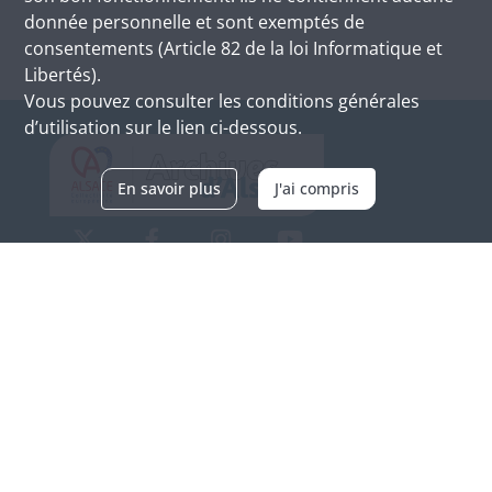
donnée personnelle et sont exemptés de
consentements (Article 82 de la loi Informatique et
Libertés).
Vous pouvez consulter les conditions générales
d’utilisation sur le lien ci-dessous.
En savoir plus
J'ai compris
Archives d'Alsace - Site de Colmar
Bâtiment M / Cité administrative
3, rue Fleischhauer
F-68026 COLMAR
(+33) 3 89 21 97 00
Nous contacter