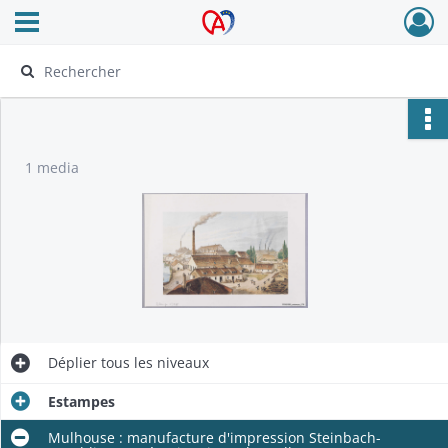
Ouvrir le menu déroulant
Archives Alsace - Colmar
1 media
Déplier
tous les niveaux
Estampes
Mulhouse : manufacture d'impression Steinbach-