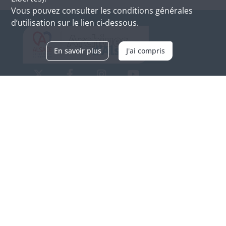
Vous pouvez consulter les conditions générales
d’utilisation sur le lien ci-dessous.
En savoir plus
J'ai compris
Archives d'Alsace - Site de Colmar
Bâtiment M / Cité administrative
3, rue Fleischhauer
F-68026 COLMAR
(+33) 3 89 21 97 00
Nous contacter
Horaires d'ouverture