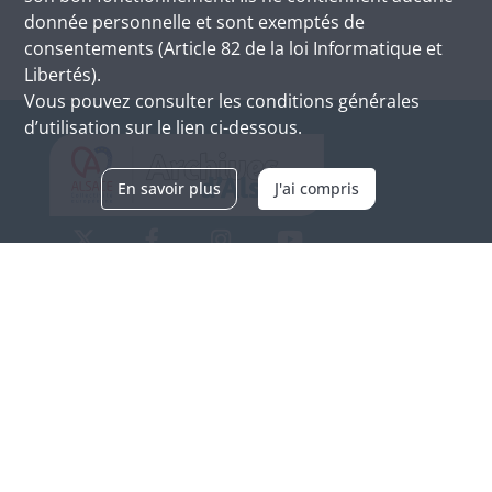
donnée personnelle et sont exemptés de
consentements (Article 82 de la loi Informatique et
Libertés).
Vous pouvez consulter les conditions générales
d’utilisation sur le lien ci-dessous.
En savoir plus
J'ai compris
Archives d'Alsace - Site de Colmar
Bâtiment M / Cité administrative
3, rue Fleischhauer
F-68026 COLMAR
(+33) 3 89 21 97 00
Nous contacter