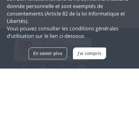
donnée personnelle et sont exemptés de
consentements (Article 82 de la loi Informatique et
Libertés).
Vous pouvez consulter les conditions générales
d’utilisation sur le lien ci-dessous.
En savoir plus
J'ai compris
Archives d'Alsace - Site de Colmar
Bâtiment M / Cité administrative
3, rue Fleischhauer
F-68026 COLMAR
(+33) 3 89 21 97 00
Nous contacter