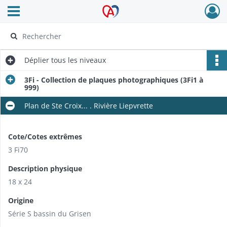
Ouvrir le menu déroulant
Archives Alsace - Colmar
Déplier
tous les niveaux
3Fi - Collection de plaques photographiques (3Fi1 à
999)
Plan de Ste Croix... . Rivière Liepvrette
Cote/Cotes extrêmes
3 Fi70
Description physique
18 x 24
Origine
Série S bassin du Grisen