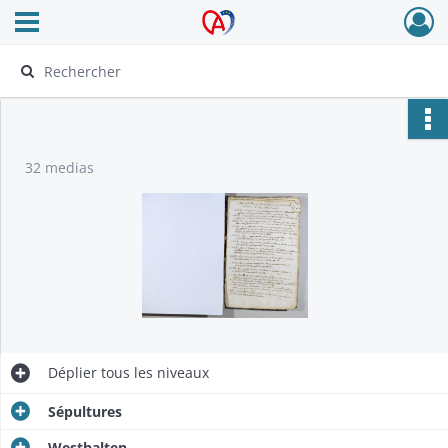
Ouvrir le menu déroulant
Archives Alsace - Colmar
32 medias
Déplier
tous les niveaux
Sépultures
Westhalten