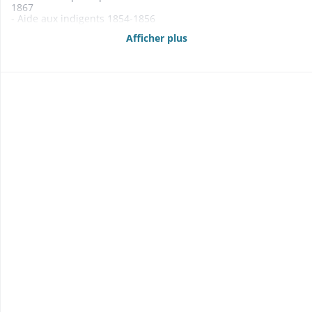
1867
- Aide aux indigents 1854-1856
- Contentieux 1853-1864
Afficher plus