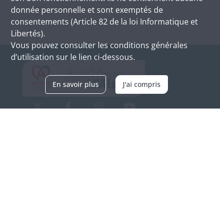
donnée personnelle et sont exemptés de
consentements (Article 82 de la loi Informatique et
Libertés).
Vous pouvez consulter les conditions générales
d’utilisation sur le lien ci-dessous.
En savoir plus
J'ai compris
Archives d'Alsace - Site de Colmar
Bâtiment M / Cité administrative
3, rue Fleischhauer
F-68026 COLMAR
(+33) 3 89 21 97 00
Nous contacter