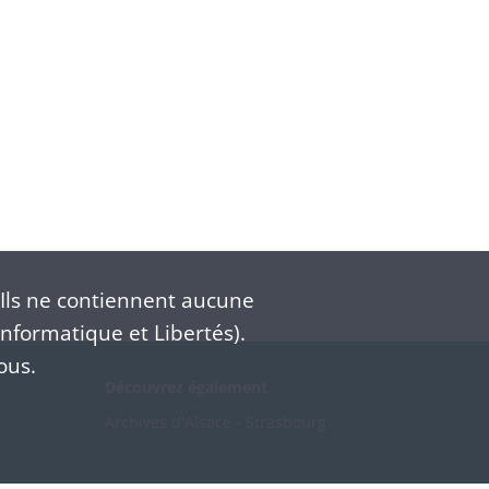
Ils ne contiennent aucune
nformatique et Libertés).
ous.
Découvrez également
Archives d'Alsace - Strasbourg