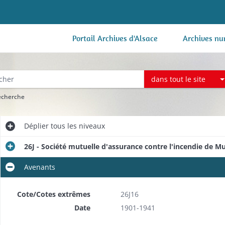
Portail Archives d'Alsace
Archives nu
dans tout le site
recherche
Déplier
tous les niveaux
26J - Société mutuelle d'assurance contre l'incendie de M
Avenants
Cote/Cotes extrêmes
26J16
Date
1901-1941