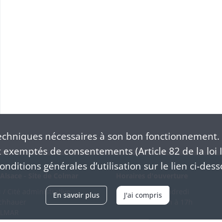
chniques nécessaires à son bon fonctionnement. 
exemptés de consentements (Article 82 de la loi I
nditions générales d’utilisation sur le lien ci-dess
Alsace - Site de Colmar
Horaires d'ouverture
/ Cité administrative
Du mardi au vendredi
En savoir plus
J'ai compris
schhauer
en continu de 9h à 17h
OLMAR