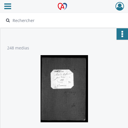
Ouvrir le menu déroulant
Archives Alsace - Colmar
248 medias