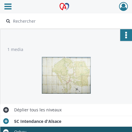
Ouvrir le menu déroulant
Archives Alsace - Colmar
1 media
Déplier
tous les niveaux
5C Intendance d'Alsace
Orbey