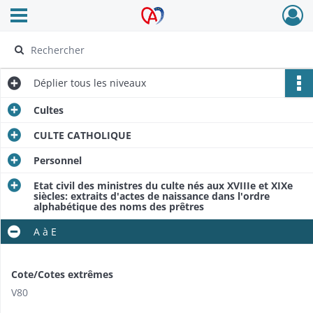
Ouvrir le menu déroulant
Archives Alsace - Colmar
Déplier
tous les niveaux
Cultes
CULTE CATHOLIQUE
Personnel
Etat civil des ministres du culte nés aux XVIIIe et XIXe
siècles: extraits d'actes de naissance dans l'ordre
alphabétique des noms des prêtres
A à E
Cote/Cotes extrêmes
V80