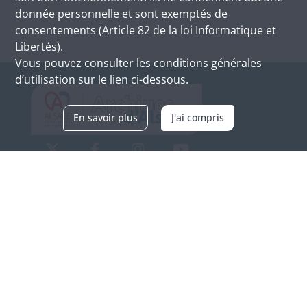
donnée personnelle et sont exemptés de
consentements (Article 82 de la loi Informatique et
Libertés).
Vous pouvez consulter les conditions générales
d’utilisation sur le lien ci-dessous.
En savoir plus
J'ai compris
Archives d'Alsace - Site de Colmar
Bâtiment M / Cité administrative
3, rue Fleischhauer
F-68026 COLMAR
(+33) 3 89 21 97 00
Nous contacter