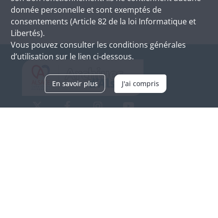
donnée personnelle et sont exemptés de
consentements (Article 82 de la loi Informatique et
Libertés).
Vous pouvez consulter les conditions générales
d’utilisation sur le lien ci-dessous.
En savoir plus
J'ai compris
Archives d'Alsace - Site de Colmar
Bâtiment M / Cité administrative
3, rue Fleischhauer
F-68026 COLMAR
(+33) 3 89 21 97 00
Nous contacter