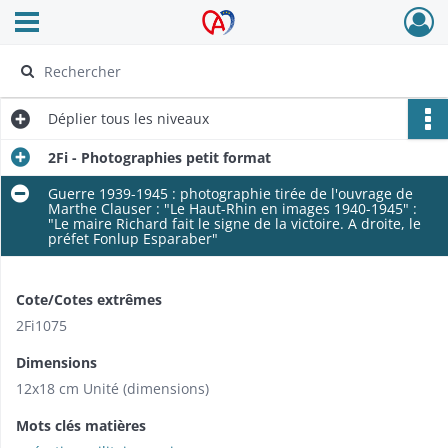
Ouvrir le menu déroulant
Archives Alsace - Colmar
Déplier
tous les niveaux
2Fi - Photographies petit format
Guerre 1939-1945 : photographie tirée de l'ouvrage de
Marthe Clauser : "Le Haut-Rhin en images 1940-1945" :
"Le maire Richard fait le signe de la victoire. A droite, le
préfet Fonlup Esparaber"
Cote/Cotes extrêmes
2Fi1075
Dimensions
12x18 cm Unité (dimensions)
Mots clés matières