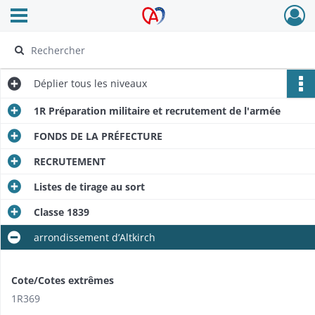
Ouvrir le menu déroulant
Archives Alsace - Colmar
Déplier
tous les niveaux
1R Préparation militaire et recrutement de l'armée
FONDS DE LA PRÉFECTURE
RECRUTEMENT
Listes de tirage au sort
Classe 1839
arrondissement d’Altkirch
Cote/Cotes extrêmes
1R369