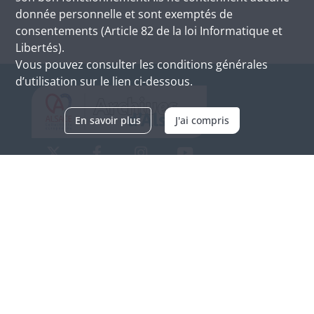
donnée personnelle et sont exemptés de
consentements (Article 82 de la loi Informatique et
Libertés).
Vous pouvez consulter les conditions générales
d’utilisation sur le lien ci-dessous.
En savoir plus
J'ai compris
Archives d'Alsace - Site de Colmar
Bâtiment M / Cité administrative
3, rue Fleischhauer
F-68026 COLMAR
(+33) 3 89 21 97 00
Nous contacter