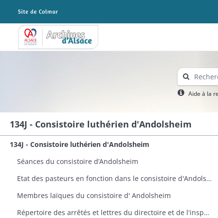
Archives Alsace - Colmar
Aide à la 
134J - Consistoire luthérien d'Andolsheim
134J - Consistoire luthérien d'Andolsheim
Séances du consistoire d’Andolsheim
Etat des pasteurs en fonction dans le consistoire d'Andolsheim avec indication de leur date d'élection
Membres laïques du consistoire d' Andolsheim
Répertoire des arrêtés et lettres du directoire et de l'inspecteur ecclésiastique concernant le consistoire d’Andolsheim déposés dans ses archives