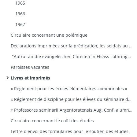
1965
1966
1967
Circulaire concernant une polémique
Déclarations imprimées sur la prédication, les soldats au front, les sonneries de cloches, rapprovisionnement
"Aufruf an die evangelischen Christen in Elsass Lothringen zur 400. Gedenkfeier der Reformation"
Paroisses vacantes
Livres et imprimés
« Réglement pour les écoles élémentaires communales »
« Réglement de discipline pour les élèves du séminaire de Strasbourg »
« Professores seminarii Argentoratensis Aug. Conf. alumniis suis seriem praelectionum indicant instituendarum »
Circulaire concernant le coût des études
Lettre d'envoi des formulaires pour le soutien des études