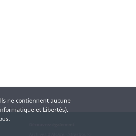
Ils ne contiennent aucune
nformatique et Libertés).
ous.
Découvrez également
Archives d'Alsace - Strasbourg