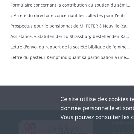
Formulaire concernant la contribution au soutien du séminaire de Strasbourg.
« Arrêté du directoire concernant les collectes pour l'entretien du pensionnat du séminaire »
Prospectus pour le pensionnat de M. PETER à Neuville (canton de Berne)
Assistance. « Statuten der zu Strassburg bestehenden Kasse für die Witwen und Waisen der geistlicher Augsburgischer Confession in Frankreich »
Lettre d'envoi du rapport de la société biblique de femmes de Paris
Lettre du pasteur Kempf indiquant sa participation à une semaine des jeunesses luthériennes.
Ce site utilise des
cookies
te
donnée personnelle et sont 
Vous pouvez consulter les co
Archives d'
Bâtiment M 