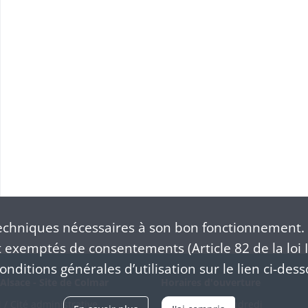
chniques nécessaires à son bon fonctionnement. 
exemptés de consentements (Article 82 de la loi I
nditions générales d’utilisation sur le lien ci-dess
Alsace - Site de Colmar
Horaires d'ouverture
/ Cité administrative
Du mardi au vendredi