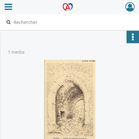
Ouvrir le menu déroulant
Archives Alsace - Colmar
1 media