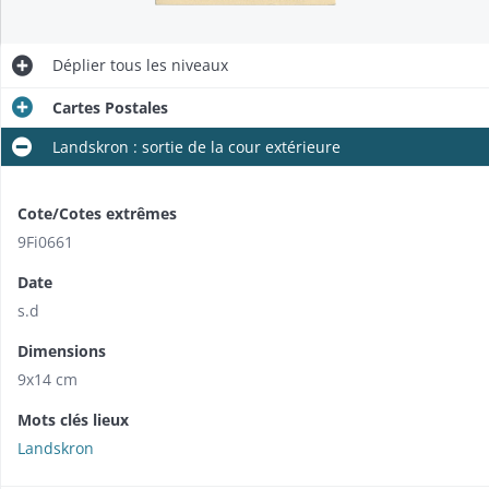
Déplier
tous les niveaux
Cartes Postales
Landskron : sortie de la cour extérieure
Cote/Cotes extrêmes
9Fi0661
Date
s.d
Dimensions
9x14 cm
Mots clés lieux
Landskron