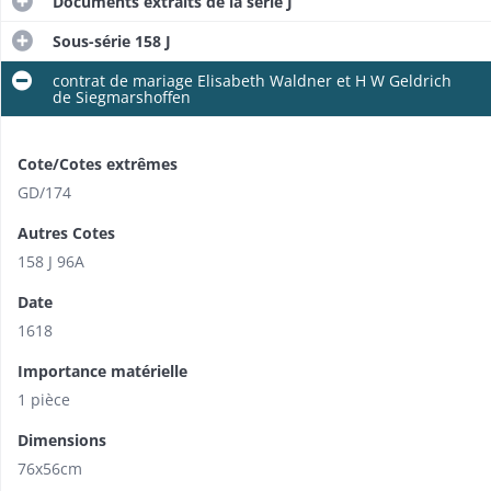
Documents extraits de la série J
Sous-série 158 J
contrat de mariage Elisabeth Waldner et H W Geldrich
de Siegmarshoffen
Cote/Cotes extrêmes
GD/174
Autres Cotes
158 J 96A
Date
1618
Importance matérielle
1 pièce
Dimensions
76x56cm