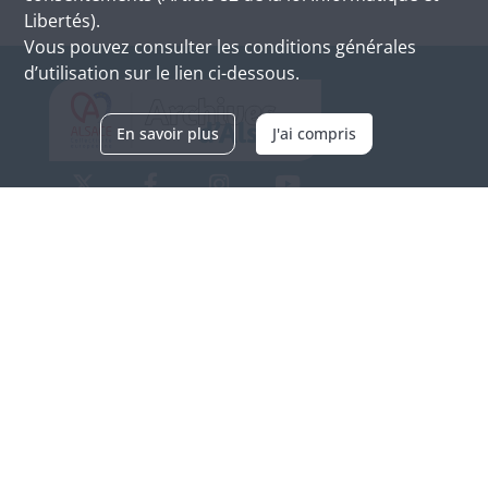
Libertés).
Vous pouvez consulter les conditions générales
d’utilisation sur le lien ci-dessous.
En savoir plus
J'ai compris
Archives d'Alsace - Site de Colmar
Bâtiment M / Cité administrative
3, rue Fleischhauer
F-68026 COLMAR
(+33) 3 89 21 97 00
Nous contacter
Horaires d'ouverture