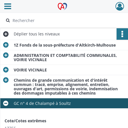
Ouvrir le menu déroulant
Archives Alsace - Colmar
Déplier
tous les niveaux
1Z Fonds de la sous-préfecture d'Altkirch-Mulhouse
ADMINISTRATION ET COMPTABILITÉ COMMUNALES,
VOIRIE VICINALE
VOIRIE VICINALE
Chemins de grande communication et d'intérêt
commun : tracé, emprise, alignement, entretien,
ouvrages d'art, permissions de voirie, indemnisation
des dommages imputables à ces chemins
GC n° 4 de Chalampé à Soultz
Cote/Cotes extrêmes