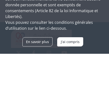
donnée personnelle et sont exemptés de
consentements (Article 82 de la loi Informatique et
Libertés).
Vous pouvez consulter les conditions générales
d’utilisation sur le lien ci-dessous.
En savoir plus
J'ai compris
Archives d'Alsace - Site de Colmar
Bâtiment M / Cité administrative
3, rue Fleischhauer
F-68026 COLMAR
(+33) 3 89 21 97 00
Nous contacter