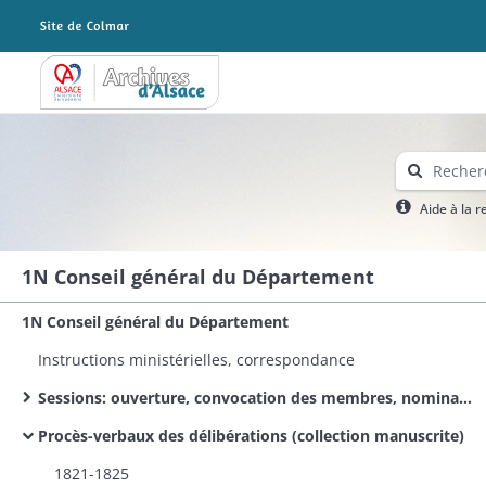
Archives Alsace - Colmar
Aide à la 
1N Conseil général du Département
1N Conseil général du Département
Instructions ministérielles, correspondance
Sessions: ouverture, convocation des membres, nomination des membres du bureau, affaires à l'ordre du jour, demandes de secours et de subventions par des particuliers et des associations, rapports du préfet et des chefs de services, voeux, votes, procès-verbaux des délibérations
Procès-verbaux des délibérations (collection manuscrite)
1821-1825