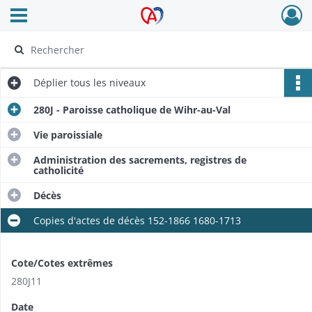
Ouvrir le menu déroulant
Archives Alsace - Colmar
Déplier
tous les niveaux
280J - Paroisse catholique de Wihr-au-Val
Vie paroissiale
Administration des sacrements, registres de
catholicité
Décès
Copies d'actes de décès 152-1866​ 1680-1713​
Cote/Cotes extrêmes
280J11
Date