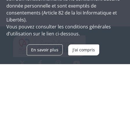
donnée personnelle et sont exemptés de
consentements (Article 82 de la loi Informatique et
Libertés).
Vous pouvez consulter les conditions générales
d’utilisation sur le lien ci-dessous.
En savoir plus
J'ai compris
Archives d'Alsace - Site de Colmar
Bâtiment M / Cité administrative
3, rue Fleischhauer
F-68026 COLMAR
(+33) 3 89 21 97 00
Nous contacter