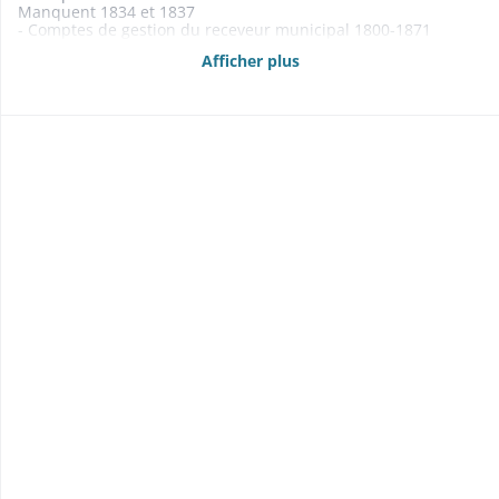
Manquent 1834 et 1837
- Comptes de gestion du receveur municipal 1800-1871
- Budgets 1861-1869
Afficher plus