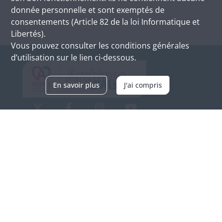
donnée personnelle et sont exemptés de
consentements (Article 82 de la loi Informatique et
Libertés).
Vous pouvez consulter les conditions générales
d’utilisation sur le lien ci-dessous.
En savoir plus
J'ai compris
Archives d'Alsace - Site de Colmar
Bâtiment M / Cité administrative
3, rue Fleischhauer
F-68026 COLMAR
(+33) 3 89 21 97 00
Nous contacter