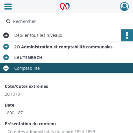
Ouvrir le menu déroulant
Archives Alsace - Colmar
Déplier
tous les niveaux
2O Administration et comptabilité communales
LAUTENBACH
Comptabilité
Cote/Cotes extrêmes
2O1078
Date
1800-1871
Présentation du contenu
- Comptes administratifs du maire 1824-1869