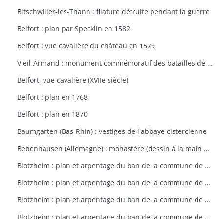
Bitschwiller-les-Thann : filature détruite pendant la guerre
Belfort : plan par Specklin en 1582
Belfort : vue cavalière du château en 1579
Vieil-Armand : monument commémoratif des batailles de la 1ère guerre mondiale
Belfort, vue cavalière (XVIIe siècle)
Belfort : plan en 1768
Belfort : plan en 1870
Baumgarten (Bas-Rhin) : vestiges de l'abbaye cistercienne
Bebenhausen (Allemagne) : monastère (dessin à la main de 1683)
Blotzheim : plan et arpentage du ban de la commune de Blotzheim (plan dressé sur ordre de l'intendant vers 1765)
Blotzheim : plan et arpentage du ban de la commune de Blotzheim (plan dressé sur ordre de l'intendant vers 1765)
Blotzheim : plan et arpentage du ban de la commune de Blotzheim (plan dressé sur ordre de l'intendant vers 1765)
Blotzheim : plan et arpentage du ban de la commune de Blotzheim (plan dressé sur ordre de l'intendant vers 1765)