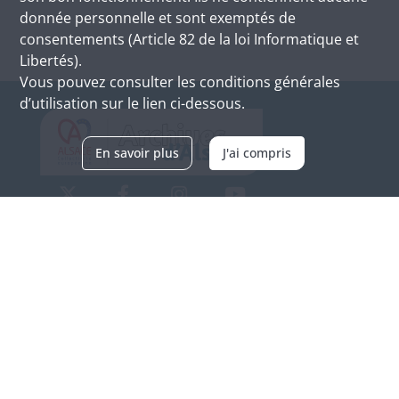
donnée personnelle et sont exemptés de
consentements (Article 82 de la loi Informatique et
Libertés).
Vous pouvez consulter les conditions générales
d’utilisation sur le lien ci-dessous.
En savoir plus
J'ai compris
Archives d'Alsace - Site de Colmar
Bâtiment M / Cité administrative
3, rue Fleischhauer
F-68026 COLMAR
(+33) 3 89 21 97 00
Nous contacter