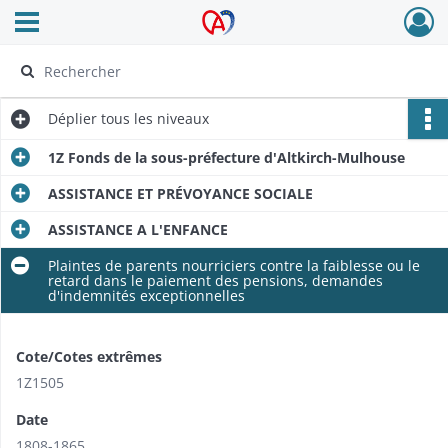
Ouvrir le menu déroulant
Archives Alsace - Colmar
Déplier
tous les niveaux
1Z Fonds de la sous-préfecture d'Altkirch-Mulhouse
ASSISTANCE ET PRÉVOYANCE SOCIALE
ASSISTANCE A L'ENFANCE
Plaintes de parents nourriciers contre la faiblesse ou le
retard dans le paiement des pensions, demandes
d'indemnités exceptionnelles
Cote/Cotes extrêmes
1Z1505
Date
1808-1865