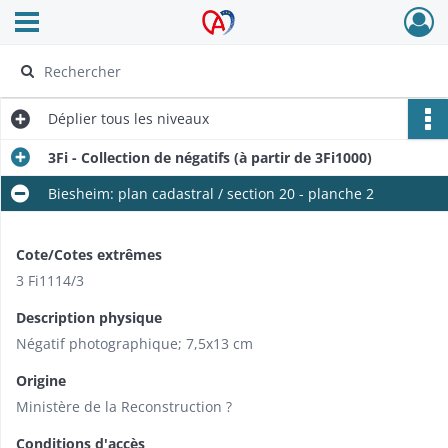
Ouvrir le menu déroulant
Archives Alsace - Colmar
Déplier
tous les niveaux
3Fi - Collection de négatifs (à partir de 3Fi1000)
Biesheim: plan cadastral / section 20 - planche 2
Cote/Cotes extrêmes
3 Fi1114/3
Description physique
Négatif photographique; 7,5x13 cm
Origine
Ministère de la Reconstruction ?
Conditions d'accès