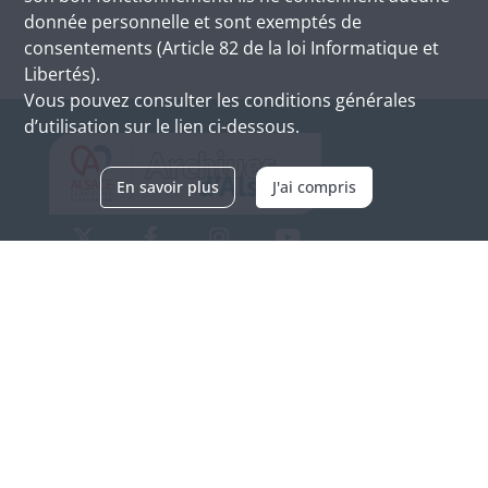
donnée personnelle et sont exemptés de
consentements (Article 82 de la loi Informatique et
Libertés).
Vous pouvez consulter les conditions générales
d’utilisation sur le lien ci-dessous.
En savoir plus
J'ai compris
Archives d'Alsace - Site de Colmar
Bâtiment M / Cité administrative
3, rue Fleischhauer
F-68026 COLMAR
(+33) 3 89 21 97 00
Nous contacter