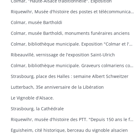
Colmar, "Haute-Alsace traditionnelle". Exposition
Riquewihr, Musée d'histoire des postes et télécommunications. "Facteur ? L'Europe s'il-vous-plaît
Colmar, musée Bartholdi
Colmar, musée Bartholdi, monuments funéraires anciens
Colmar, bibliothèque municipale. Exposition "Colmar et l'Ex-lbiris
Ribeauvillé, vernissage de l'exposition Saint-Ulrich
Colmar, bibliothèque municipale. Graveurs colmariens contemporains
Strasbourg, place des Halles : semaine Albert Schweitzer
Lutterbach, 35e anniversaire de la Libération
Le Vignoble d'Alsace.
Strasbourg, la Cathédrale
Riquewihr, musée d'histoire des PTT. "Depuis 150 ans le facteur de campagne
Eguisheim, cité historique, berceau du vignoble alsacien