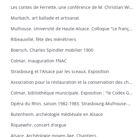
Les contes de Ferrette, une conférence de M. Christian Wilsdorf.
Murbach, art ballade et artisanat
Mulhouse. Université de Haute-Alsace. Colloque "Le français en Alsace
Ribeauvillé, fête des ménétriers
Boersch, Charles Spindler mobilier 1900
Colmar, inauguration FNAC
Strasbourg et l'Alsace par les sceaux. Exposition
Association pour la restauration et la conservation des châteaux du canton de Wintzenheim. "Portes ouvertes au Plixbourg
Colmar, bibliothèque municipale. Exposition : "le Codex Guta Sintram et le monde des couvents de Marbach et de Schwartzenthann
Opéra du Rhin, saison 1982-1983. Strasbourg-Mulhouse-Colmar
Butenheim, archéologie médiévale en Alsace
Riquewihr, concert d'orgue
Alsace. Archéologie moyen âge. Chantiers.