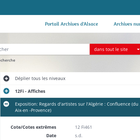
Portail Archives d'Alsace
Archives nu
dans tout le site
recherche
Déplier
tous les niveaux
12Fi - Affiches
Exposition: Regards d'artistes sur l'Algérie : Confluence (du
Aix-en -Provence)
Cote/Cotes extrêmes
12 Fi461
Date
s.d.