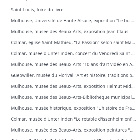
Saint-Louis, foire du livre
Mulhouse, Université de Haute-Alsace, exposition "Le bois, un art de vivre
Mulhouse, musée des Beaux-Arts, exposition Jean Claus
Colmar, église Saint-Mathieu, "La Passion" selon saint Matthieu
Colmar, musée d'Unterlinden, concert du Vendredi Saint "La Passion selon saint Jean
Mulhouse, musée des Beaux-Arts "10 ans d'art vidéo en Allemagne, 1976-1986
Guebwiller, musée du Florival "Art et histoire, traditions populaires céramiques" de Théodore Deck
Mulhouse, musée des Beaux-Arts, exposition Helmut Middendorf
Mulhouse, musée des Beaux-Arts-Bibliothèque municipale "Danses macabres de Dürer à Dali" Collection de l'Université de Düsseldorf "L'homme et la mort
Mulhouse, musée historique, exposition "L'histoire de France illustrée
Colmar, musée d'Unterlinden "Le retable d'Issenheim enfin complet
Mulhouse, musée des Beaux-Arts, exposition peintures "Aime-moi