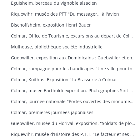
Eguisheim, berceau du vignoble alsacien
Riquewihr, musée des PTT "Du messager… à l'avion
Bischoffsheim, exposition Henri Bauer
Colmar, Office de Tourisme, excursions au départ de Colmar
Mulhouse, bibliothèque société industrielle
Guebwiller, exposition aux Dominicains : Guebwiller et environs
Colmar, campagne pour les handicapés "Une ville pour tous
Colmar, Koïfhus. Exposition "La Brasserie à Colmar
Colmar, musée Bartholdi exposition. Photographies Sint Niklaas
Colmar, journée nationale "Portes ouvertes des monuments historiques" (organisée par l'AREHC et le lycée Bartholdi)
Colmar, premières journées japonaises
Guebwiller, musée du Florival, exposition. "Soldats de plomb
Riquewihr, musée d'Histoire des P.T.T. "Le facteur et ses métamorphoses