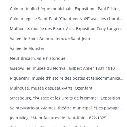
Colmar, bibliothèque municipale. Exposition : Paul Pfister, ex-libris e travaux littéraires.
Colmar, église Saint-Paul "Chantons Noël" avec les chorales "A Cœur Joie" de Colmar, la cantilene, la chanterie de l'école nationale de musique et les chorales scolaires d'Ingersheim.
Mulhouse, musée des Beaux-Arts. Exposition Tony Langen.
Vallée de Saint-Amarin, feux de Saint-Jean
Vallée de Munster
Neuf-Brisach, ville historique
Guebwiller, musée du Florival. Gilbert Anker 1831-1910
Riquewihr, musée d'histoire des postes et télécommunications, dernières acquisitions
Mulhouse, musée desBeaux-Arts. Ozenfant
Strasbourg, "l'Alsace et les Droits de l'Homme". Exposition
Sainte-Marie-aux-Mines, théâtre municipal. "Des paysages, des hommes, des traditions
Jean Mieg. "Manufactures de Haut-Rhin 1822-1825