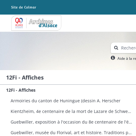
Archives Alsace - Colmar
Aide à la 
12Fi - Affiches
12Fi - Affiches
Armoiries du canton de Huningue (dessin A. Herscher
Kientzheim, 4e centenaire de la mort de Lazare de Schwendi
Guebwiller, exposition à l'occasion du 8e centenaire de l'église Saint-Léger
Guebwiller, musée du Florival, art et histoire. Traditions populaires céramiques de Théodore Deck