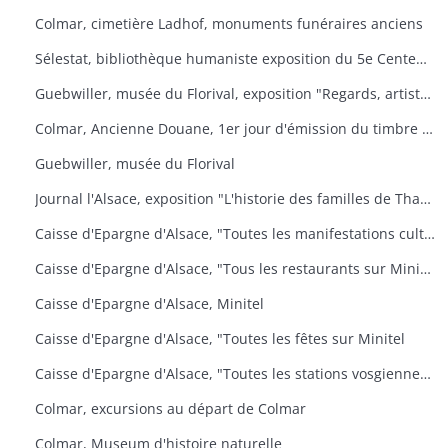
Colmar, cimetière Ladhof, monuments funéraires anciens
Sélestat, bibliothèque humaniste exposition du 5e Centenaire de la mort de Jean Mentel
Guebwiller, musée du Florival, exposition "Regards, artistes connus et méconnus de la collection Pierre et Denise Levy
Colmar, Ancienne Douane, 1er jour d'émission du timbre poste Croix-Rouge
Guebwiller, musée du Florival
Journal l'Alsace, exposition "L'historie des familles de Thann, de sa seigneurie et du baillage de Saint Amarin
Caisse d'Epargne d'Alsace, "Toutes les manifestations culturelles sur Minitel
Caisse d'Epargne d'Alsace, "Tous les restaurants sur Minitel
Caisse d'Epargne d'Alsace, Minitel
Caisse d'Epargne d'Alsace, "Toutes les fêtes sur Minitel
Caisse d'Epargne d'Alsace, "Toutes les stations vosgiennes sur Minitel
Colmar, excursions au départ de Colmar
Colmar, Museum d'histoire naturelle