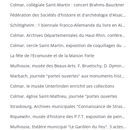
Colmar, collégiale Saint-Martin : concert Brahms-Bauckner
Fédération des Sociétés d'histoire et d'archéologie d'Alsace : les monuments ruraux d'Alsace
Schiltigheim : 1 biennale Franco-Allemande du livre en Alsace
Colmar, Archives Départementales du Haut-Rhin, conférence : Yves Bisch "Cet homme à surveiller
Colmar, cercle Saint-Martin, exposition de coquillages du monde
La fête de l'Ecomusée et de la Maison Forte
Mulhouse, musée des Beaux-Arts. F. Bruetschy, D. Dyminski, C. Gebhardt, B. Latuner, J.F. Nourisson, J.-C. Wallios
Marbach, journée "portes ouvertes" aux monuments historiques
Colmar, le musée Unterlinden enrichit ses collections
Colmar, église Saint-Mathieu, journée "portes ouvertes
Strasbourg, Archives municipales "Connaissance de Strasbourg
Riquewihr, musée d'histoire des P.T.T. exposition de peintures sous-verre
Mulhouse, théâtre municipal "Le Gardien du Feu", 3 actes et 4 tableaux d'après le roman d'Anatole le Braz