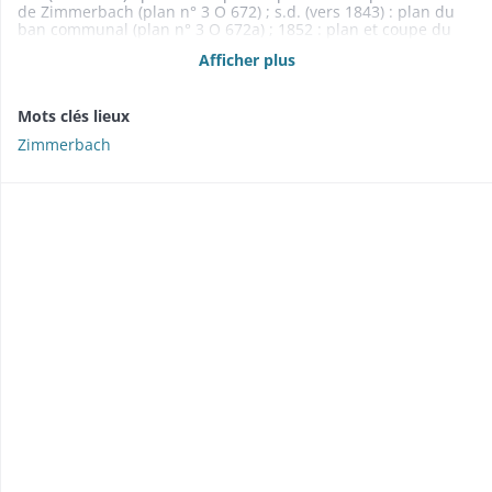
de Zimmerbach (plan n° 3 O 672) ; s.d. (vers 1843) : plan du
ban communal (plan n° 3 O 672a) ; 1852 : plan et coupe du
pont sur la Fecht (plan n° 3 O 673) ; 1866 : plan du ban
Afficher plus
communal indiquant les chemins vicinaux ordinaires et
ruraux, et le chemin d'intérêt commun n° 42 (plan n° 3 O 674)
Mots clés lieux
Zimmerbach