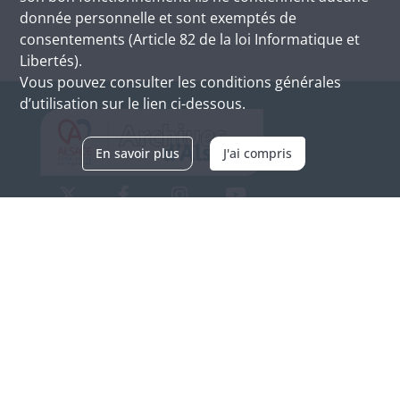
donnée personnelle et sont exemptés de
consentements (Article 82 de la loi Informatique et
Libertés).
Vous pouvez consulter les conditions générales
d’utilisation sur le lien ci-dessous.
En savoir plus
J'ai compris
Archives d'Alsace - Site de Colmar
Bâtiment M / Cité administrative
3, rue Fleischhauer
F-68026 COLMAR
(+33) 3 89 21 97 00
Nous contacter