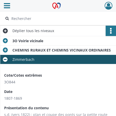
Ouvrir le menu déroulant
Archives Alsace - Colmar
Déplier
tous les niveaux
3O Voirie vicinale
CHEMINS RURAUX ET CHEMINS VICINAUX ORDINAIRES
Zimmerbach
Cote/Cotes extrêmes
3O844
Date
1807-1869
Présentation du contenu
s.d. (vers 1822) : plan et coupe des ponts sur la petite route