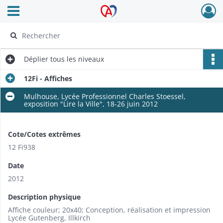
Ouvrir le menu déroulant
Archives Alsace - Colmar
Déplier
tous les niveaux
12Fi - Affiches
Mulhouse, Lycée Professionnel Charles Stoessel,
exposition "Lire la Ville", 18-26 juin 2012
Cote/Cotes extrêmes
12 Fi938
Date
2012
Description physique
Affiche couleur; 20x40; Conception, réalisation et impression
Lycée Gutenberg, Illkirch