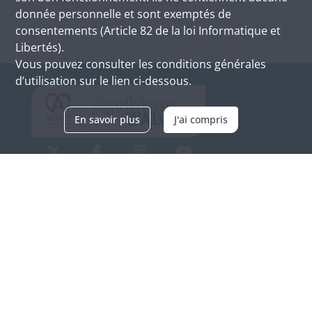
donnée personnelle et sont exemptés de
consentements (Article 82 de la loi Informatique et
Libertés).
Vous pouvez consulter les conditions générales
d’utilisation sur le lien ci-dessous.
En savoir plus
J'ai compris
Archives d'Alsace - Site de Colmar
Bâtiment M / Cité administrative
3, rue Fleischhauer
F-68026 COLMAR
(+33) 3 89 21 97 00
Nous contacter