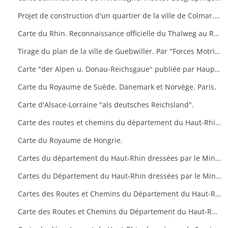
Projet de construction d'un quartier de la ville de Colmar. Dressé par l'architecte municipal
Carte du Rhin. Reconnaissance officielle du Thalweg au Rhin (Limite entre Nance et Bade). Service des Travaux du Rhin
Tirage du plan de la ville de Guebwiller. Par "Forces Motrices du haut-Rhin" secteur de Guebwiller
Carte "der Alpen u. Donau-Reichsgaue" publiée par Hauptvermessungsabteilung XIV im Wien.
Carte du Royaume de Suède, Danemark et Norvège. Paris.
Carte d'Alsace-Lorraine "als deutsches Reichsland".
Carte des routes et chemins du département du Haut-Rhin. Ponts et Chaussées. Situation en 1947.
Carte du Royaume de Hongrie.
Cartes du département du Haut-Rhin dressées par le Ministère de la Reconstruction et de l'Urbanisme
Cartes du Département du Haut-Rhin dressées par le Ministère de la Reconstruction et de l'Urbanisme
Cartes des Routes et Chemins du Département du Haut-Rhin. Situation en 1955 et 1957. Ponts et Chaussées
Carte des Routes et Chemins du Département du Haut-Rhin. Situation en 1955 et 1957. Ponts et Chaussées