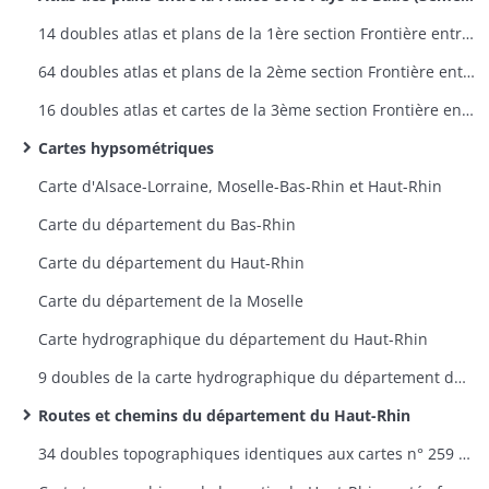
14 doubles atlas et plans de la 1ère section Frontière entre la France et la Prusse - plans 1 à 9
64 doubles atlas et plans de la 2ème section Frontière entre la France et la Bavière - plans 1 à 60
16 doubles atlas et cartes de la 3ème section Frontière entre la France et le Pays de Bade - plans 1 à 12
Cartes hypsométriques
Carte d'Alsace-Lorraine, Moselle-Bas-Rhin et Haut-Rhin
Carte du département du Bas-Rhin
Carte du département du Haut-Rhin
Carte du département de la Moselle
Carte hydrographique du département du Haut-Rhin
9 doubles de la carte hydrographique du département du Haut-Rhin
Routes et chemins du département du Haut-Rhin
34 doubles topographiques identiques aux cartes n° 259 à 298