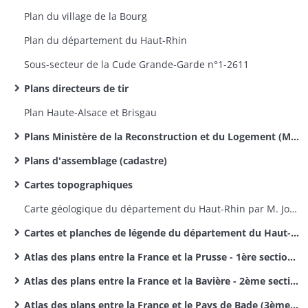
Plan du village de la Bourg
Plan du département du Haut-Rhin
Sous-secteur de la Cude Grande-Garde n°1-2611​
Plans directeurs de tir
Plan Haute-Alsace et Brisgau
Plans Ministère de la Reconstruction et du Logement (MRL)
Plans d'assemblage (cadastre)
Cartes topographiques
Carte géologique du département du Haut-Rhin par M. Jos. Koechlin-Schlumberger
Cartes et planches de légende du département du Haut-Rhin par M. Jos. Koechlin-Schlumberger
Atlas des plans entre la France et la Prusse - 1ère section des délimitations des frontières entre la France et l'Allemagne
Atlas des plans entre la France et la Bavière - 2ème section des délimitations entre la France et l'Allemagne
Atlas des plans entre la France et le Pays de Bade (3ème section des délimitations de frontières entre la France et l'Allemagne