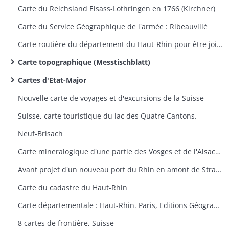
Carte du Reichsland Elsass-Lothringen en 1766 (Kirchner)
Carte du Service Géographique de l'armée : Ribeauvillé
Carte routière du département du Haut-Rhin pour être jointe au projet d'une route à ouvrir entre Saint-Maurice et Sewen
Carte topographique (Messtischblatt)
Cartes d'Etat-Major
Nouvelle carte de voyages et d'excursions de la Suisse
Suisse, carte touristique du lac des Quatre Cantons.
Neuf-Brisach
Carte mineralogique d'une partie des Vosges et de l'Alsace (Thann-Guebwiller, Colmar, Neuf-Brisach)
Avant projet d'un nouveau port du Rhin en amont de Strasbourg
Carte du cadastre du Haut-Rhin
Carte départementale : Haut-Rhin. Paris, Editions Géographiques André Lesot.
8 cartes de frontière, Suisse