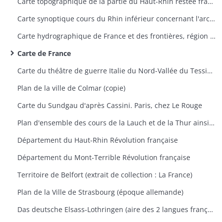
Carte topographique de la partie du Haut-Rhin restée française avec indication des travaux du siège de Belfort 1870-1871
Carte synoptique cours du Rhin inférieur concernant l'archevêché de Mayence, Trèves et Palatinat Rhénan
Carte hydrographique de France et des frontières, région de Saverne
Carte de France
Carte du théâtre de guerre Italie du Nord-Vallée du Tessin 1859
Plan de la ville de Colmar (copie)
Carte du Sundgau d'après Cassini. Paris, chez Le Rouge
Plan d'ensemble des cours de la Lauch et de la Thur ainsi que leurs dérivations
Département du Haut-Rhin Révolution française
Département du Mont-Terrible Révolution française
Territoire de Belfort (extrait de collection : La France)
Plan de la Ville de Strasbourg (époque allemande)
Das deutsche Elsass-Lothringen (aire des 2 langues française et allemande et aire des noms de famille à consonnance allemande et française)