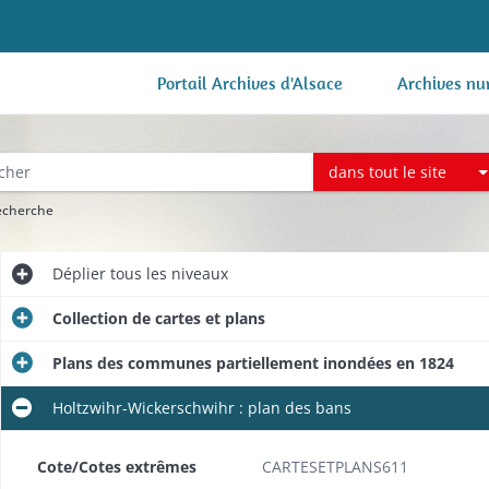
Portail Archives d'Alsace
Archives nu
dans tout le site
recherche
Déplier
tous les niveaux
Collection de cartes et plans
Plans des communes partiellement inondées en 1824
Holtzwihr-Wickerschwihr : plan des bans
Cote/Cotes extrêmes
CARTESETPLANS611