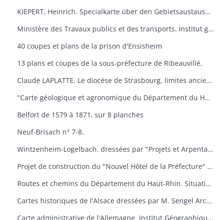
KIEPERT, Heinrich. Specialkarte über den Gebietsaustausch an der deutsch-französischen. Grenze nach dem Friedensvertrag von Frankfurt. Berlin, Reuier.
Ministère des Travaux publics et des transports. Institut géographique national. Cartes de Huningue n° 1 et 5.
40 coupes et plans de la prison d'Ensisheim
13 plans et coupes de la sous-préfecture de Ribeauvillé.
Claude LAPLATTE. Le diocèse de Strasbourg, limites anciennes, limites actuelles. Strasbourg
"Carte géologique et agronomique du Département du Haut-Rhin"
Belfort de 1579 à 1871, sur 8 planches
Neuf-Brisach n° 7-8.
Wintzenheim-Logelbach. dressées par "Projets et Arpentages". Albert Klein​
Projet de construction du "Nouvel Hôtel de la Préfecture" à Colmar. dressées par l'architecte du Département.
Routes et chemins du Département du Haut-Rhin. Situation en 1957. Dressées par "Ponts et Chaussées"
Cartes historiques de l'Alsace dressées par M. Sengel Archives Départementales.
Carte administrative de l'Allemagne. Institut Géographique National