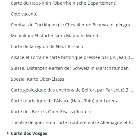
Carte du Haut-Rhin (Oberrheinische Departement)
Cote vacante
Combat de Turckheim (Le Chevalier de Beauvrain, géographie ordinaire du Roi)
Monialium Ebstorfensium Mappam Mundi
Carte de la région de Neuf-Brisach
Alsace et Lorraine carte historique dressée par J.P. Jean (Lieutenant)
Suisse, Distanzen-Karten der Schweiz in Marschstunden
Spezial Karte Ober-Elsass
Carte géologique des environs de Belfort par Parisot (S.Z. Montbéliard)
Carte touristique de l'Alsace (Haut-Rhin) par Lorenz
Karte des Bezirks Ober-Elsass (Reuter)
Théâtre de guerre ou carte frontière entre Allemagne et France (Vienne et Mayence)
Carte des Vosges