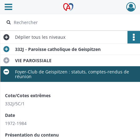
Ouvrir le menu déroulant
Archives Alsace - Colmar
Déplier
tous les niveaux
332J - Paroisse catholique de Geispitzen
VIE PAROISSIALE
Foyer-Club de Geispitzen : statuts, comptes-rendus de
réunion
Cote/Cotes extrêmes
332J/​5C/1
Date
1972-1984
Présentation du contenu