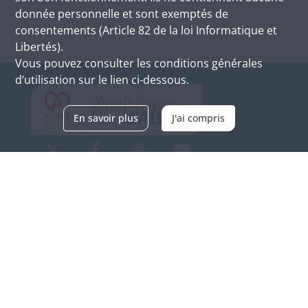
donnée personnelle et sont exemptés de
consentements (Article 82 de la loi Informatique et
Libertés).
Vous pouvez consulter les conditions générales
d’utilisation sur le lien ci-dessous.
En savoir plus
J'ai compris
Archives d'Alsace - Site de Colmar
Bâtiment M / Cité administrative
3, rue Fleischhauer
F-68026 COLMAR
(+33) 3 89 21 97 00
Nous contacter