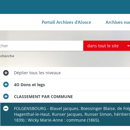
Portail Archives d'Alsace
Archives nu
dans tout le site
recherche
Déplier
tous les niveaux
4O Dons et legs
CLASSEMENT PAR COMMUNE
FOLGENSBOURG - Blauel Jacques, Boessinger Blaise, de Fol
Hagenthal-le-Haut, Runser Jacques, Runser Simon, héritiers
1839) ; Wicky Marie-Anne : commune (1865).
e (1817-1818).