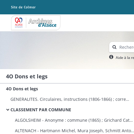
Archives Alsace - Colmar
Aide à la 
4O Dons et legs
4O Dons et legs
GENERALITES. Circulaires, instructions (1806-1866) ; correspondance avec le préfet (1823-1870) ; dons à plusieurs communes et établissements publics (1808-1870) ; états des dons et legs faits aux établissements religieux et publics (1823-1870).
CLASSEMENT PAR COMMUNE
ALGOLSHEIM - Anonyme : commune (1865) ; Grichard Catherine : caisse des pauvres protestants d'Algolsheim et de Volgelsheim (1853).
ALTENACH - Hartmann Michel, Mura Joseph, Schmitt Antoine, Reinauer Joseph : fabrique (1821), Koegler Anne, épouse Fleury : fabriqu