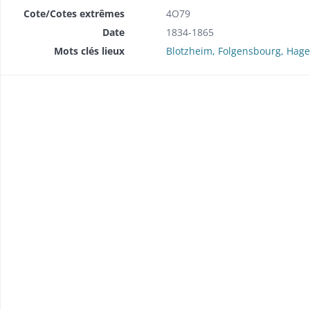
Cote/Cotes extrêmes
4O79
Date
1834-1865
Mots clés lieux
Blotzheim, Folgensbourg, Hage
brique (1857-1858).
 (1849).