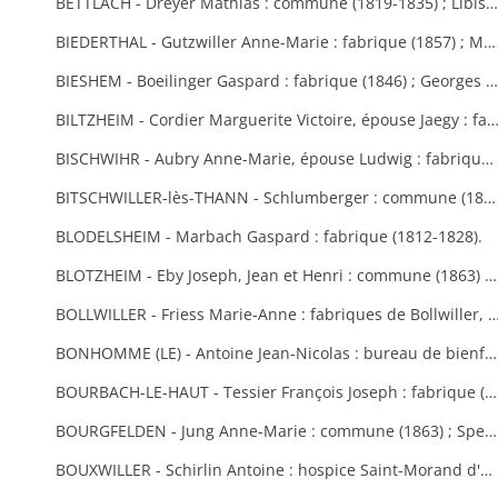
BETTLACH - Dreyer Mathias : commune (1819-1835) ; Libis Anne-Marie : fabrique (1854) ; Springenfeld Jacques : commune (1819).
BIEDERTHAL - Gutzwiller Anne-Marie : fabrique (1857) ; Martin Jacques : fabrique et école (1848).
BIESHEM - Boeilinger Gaspard : fabrique (1846) ; Georges Agathe : fabrique (1852) ; Kuettler Marie-Anne, épouse Studer : fabrique (1828) ; Meglin Isidore : fabrique (1847) ; Schmitt Marie-Anne, épouse Gamp : fabrique (1841).
BILTZHEIM - Cordier Marguerite Victoire, épouse Jaegy : fabrique 
BISCHWIHR - Aubry Anne-Marie, épouse Ludwig : fabrique (1854-1858) ; Broly Joseph : fabrique (1848) ; Frich Marie-Madeleine : fabrique (1852) ; Jourdain Marie-Claire, épouse Helmlinger : fabrique (1857-1860) ; Steib Mathias : commune (1852).
BITSCHWILLER-lès-THANN - Schlumberger : commune (1867).
BLODELSHEIM - Marbach Gaspard : fabrique (1812-1828).
BLOTZHEIM - Eby Joseph, Jean et Henri : commune (1863) ; Hertzog Jean Antoine : bureau de bienfaisance (1851) ; Moser Ursule : fabrique (1851) ; Rein Madeleine et Rein ?, épouse Berra : bureau de bienfaisance (1862-1867) ; Schermesser Guillaume : pauvres (1853) ; Thannberger Jean : commune (1861) ; Verger (de) Jean-Baptiste et de Noël Annette, épouse de Verger : pauvres (1853).
BOLLWILLER - Friess Marie-Anne : fabriques de Bollwiller, de Feldkirch et de 
BONHOMME (LE) - Antoine Jean-Nicolas : bureau de bienfaisance (1862-1865) ; Cowreau Jean-Baptiste : fabrique (1846-1857) ; Herque Marie, épouse Jeanclaude : commune (1855) ; Humbert Jean-Baptiste : fabrique (1859) ; Simon Jean-Baptiste (1846) ; Vautrinot Marie-Marguerite, épouse Sitte : pauvres (1853).
BOURBACH-LE-HAUT - Tessier François Joseph : fabrique (1853).
BOURGFELDEN - Jung Anne-Marie : commune (1863) ; Spenlihauer Christophe : commune (1869).
BOUXWILLER - Schirlin Antoine : hospice Saint-Morand d'Altkirch (1867) ; Stehlin François Joseph : fabriques de Bouxwiller et de Raedersdorf (1854).