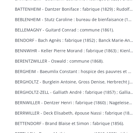
BATTENHEIM - Dantzer Boniface : fabrique (1829) ; Rudolf : commune (1845).
BEBLENHEIM - Stutz Caroline : bureau de bienfaisance (1865-1866).
BELLEMAGNY - Guitard Conrad : commune (1861).
BENDORF - Bach Agnès : fabrique (1852) ; Banck Marie-Anne : commune 
BENNWIHR - Keller Pierre Morand : fabrique (1863) ; Kienlen François Joseph : fabrique (1864) ; Simon Jean André : fabr
BERENTZWILLER - Oswald : commune (1868).
BERGHEIM - Baeumlix Constant : hospice des pauvres et bureau de bienfaisance (1868) ; Blumberger Catherine, épouse Spiehlmann : hospice (1854) ; Bisch Catherine, Burruth Ursule : fabrique (1826) ; Dreyfus Salomon : pauvres israélites (1867) ; Einholtz Clément et Antoine : hospice (1833) ; Fleury Marie-Anne, épouse Schmitt : fabrique (1847) ; Frantz Louis : fabrique (1830) ; Fuchs Marie-Louise : fabrique (1809-1813) ; Gerber Georges : bureau de bienfaisance et fabrique (1869-1870) ; Graber Hélène : fabrique et bureau de bienfaisance (1831) ; Graber Jacobé, épouse Maderer : fabrique (1830) ; Herb Joseph : fabrique et hospice (1813-1826) ; Kauffeisen : pauvres (1828) ; Leiehel Martin : bureau de bienfaisance (1869) ; Rumpler Clément : hospice (1841) ; Schmitt Joseph : hospice (1852) ; Schuler Catherine : fabrique (1868) ; Spihlmann Barbe : fabrique (1859) ; Thomas Madeleine : fabrique et pauvres (1841) ; Troestler Joseph : fabrique (1865) ; Umbdenstock Maximin : fabrique (1850) ; Untz Madeleine : fabrique (1869) ; Windoltz Thérèse : fabrique (1847) : Zimmermann Anne-Marie : hospice (1833).
BERGHOLTZ - Burglein Antoine, Gross Denise, Herbrecht Joseph, Peter Joseph, Tresch Maurice, Zissler Xavier : commune (1844) ; Kuntz Charles : fabrique (1867) ; Ruck Michel, Schill Marie-Anne : fabrique (1866).
BERGHOLTZ-ZELL - Galliath André : fabrique (1857) ; Galliath Joseph : fabrique (1830) ; Koch Joseph : fabrique (1832) ; Meyer Madeleine : fabrique (1868) ; Reck Nicolas : commune (1861) ; Riegert Françoise, épouse Striess : fabrique (1856) ; Steyer Josep
BERNWILLER - Dentzer Henri : fabrique (1860) ; Nageleisen Michel : fabrique (1857).
BERRWILLER - Deck Elisabeth, épouse Nassi : fabrique (1838) ; Freyburger Brigitte, épouse Neff : fabrique (1836) ; Koehl Brigitte, épouse Wintenberger : fabrique (1841) ; Nass Marie-Anne, épouse Muller : fabrique (1825) ; Schmitt Jean : fabrique (1838) ; Stocker Thibaud : fabrique (1855) ; Weinmann Thiébaut : fabriques de Berrwiller et Riedisheim (1850) ; Woehl Blaise : fabrique (1825) ; Wolffelsberger Anne-Marie et Anastase : fabrique (1840-1842) .
BETTENDORF - Brand Blaise et Simon : fabrique (1856).