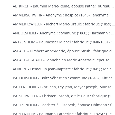
ALTKIRCH - Baumlin Marie-Reine, épouse Pathé:, bureau de bienfaisance (1803) ; Baur Reine-Catherine, épouse Schneider : hospice, bureau de bienfaisance, fabrique (1841-1845) ; Bisel : hospice Saint-Morand (1849) ; Caisse d'Epargne (1) : hospice (1850-1855) ; Eberlin Joseph : hospice Saint-Morand (1844) ; Enderlin Antoine, de Durlinsdorf : hospice (1859) ; Erny : fabrique (1865) (voir aussi Thann) ; Friburger Anne-Marie, épouse Remus : hospice (1865) ; Fritsch Morand : hospice Saint-Morand (1857-1859) ; Garrosse François-Marie : bureau de bienfaisance (1802) ; Garozzi Antoine, Henner Thomas Valentin, Kiene Marie-Anne : fabrique (1813) ; Garozzi Rosalie, épouse Durthaller : hospice civil (1850) ; Gilardoni Joseph : hospice (1864) ; Haenner Xavier : fabrique (1843-1844) ; Hartmann Jean, Kiene Marie-Elisabeth : fabrique (1819) ; Hennige, curé, Reininger Elma : hospice (1855-1862) ; Hiltenbrand Marie-Salomé : hospice Saint-Morand (1854) ; Jourdain Xavier : hospice et pauvres (1854-1867) ; Kauffmann Antoine : fabrique (1814-1817) ; Koechlin André : pauvres (1854) ; Koechlin André, de Mulhouse : commune (1860) ; Loetscher : hospice Saint-Morand (1851) ; Mildner Antoine-François : hospice Saint-Morand (1831-1832) ; Mulhaupt Anne-Marie : hospice Saint-Morand (1844) ; Neef François-Joseph : fabrique (1809) ; Platel Louise : hospice et bureau de bienfaisance (1867) ; Reininger Emma-Joséphine : hospice Saint-Morand (1855) ; Reininger Marie-Françoise : bureau de bienfaisance et fabrique (1866-1868) ; Roemer Georges, curé : hospice Saint-Morand (1868-1869) ; Rudler Euphémie : hospice Saint-Morand (1869-1870) ; Sauthier : hospice Saint-Morand (1856-1857) ; Schirlin, curé de Bouxwiller : hospice Saint-Morand (1868) ; Stouff Jean-Pierre : hospice Saint-Morand (1832-1833) ; Zobel Morand : hospice Saint-Morand (1859).
AMMERSCHWIHR - Anonyme : hospice (1845) ; anonyme : hospice (1860) ; anonyme : hospice (1860) ; anonyme : hospice (1868) ; anonyme : hospice (1868) ; Bertrand Catherine, religieuse à Ensisheim : hospice (1833-1835) ; Bessler Anne-Marie, épouse Hartmann : hospice et fabrique (1848-1852) ; Bressler Elisabeth : fabrique (1840) ; Bressler Jean-Jacques, curé de Zimmerbach : hospice (1849) ; Custor François-Joseph, abbé : hospice (1822-1823) ; famille Demangeat, des Trois-Epis : hospice (1866) ; Gasser Barbe et François-Martin : hospice et fabrique (1842-1843) ; héritiers Gerber : hospice (1853-1855) ; Gerber Anne-Marie, épouse Muller : hospice (1870) ; Giroud Françoise, épouse Langlais : hospice et fabrique (1838-1845) ; Gottelman François-Joseph : chapelle des Trois-Epis (1824) ; Hartmann Martin : hospice (1851) ; Hildenfinck Joseph : hospice (1869) ; Kast Jean-Baptiste : fabrique (1865) ; Klein François-Joseph : hospice (1820-1821) ; Klein Marguerite, épouse Schielé : hospice, pauvres et fabrique (1844) ; Hamberger Françoise, épouse Bueb dit Dubois : fabrique (1846) ; Leimbach Sébastien : hospice (1835) ; Meg Sébastien : fabrique et pauvres (1828) ; Saltzmann Anne-Marie, épouse Heinrich : fabrique (1869-1870) ; Schielé Alexandre : hospice et pauvres (1828) ; Schwindenhammer Jacques : hospice (1852) ; Simonin : fabrique et pauvres (1832) ; Simonis Catherine, veuve Simonis, épouse Vejux : fabrique (1850) ; Thomann Marie-Ursule : pauvres et hospice (1838) ; Thomann Martin et Anne-Marie, son épouse : hospice (1858) ; Ulrich Catherine, épouse Kast le Vieux : hospice (1848-1852).
AMMERTZWILLER - Richert Marie-Ursule : fabrique (1859) ; Wolff Elisabeth, épouse Hinderer : pauvres d'Ammertzwiller et de Spechbach-le-Bas et fabrique d'Ammertzwiller (1854).
ANDOLSHEIM - Anonyme : commune (1860) ; Hartmann : bureau de bienfaisance (1858) ; Neubuck (de) Marie-Ursule, épouse de Mouge : fabrique (1851) ; Schuller Mathias, dit le Vieux ou le Settier : consistoire protestant (1814).
ARTZENHEIM - Haumesser Michel : fabrique (1848-1851) ; Mangold Louis Benjamin; fa
ASPACH - Himbert Anne-Marie, épouse Strub : fabrique d'Aspach et de Heidwiller
ASPACH-LE-HAUT - Schnebelen Marie Anastasie, épouse Durwell, de Thann : enfants indigents (1867-1868).
AUBURE - Demoulin Jean-Baptiste : fabrique (1841) ; Maire Marie-Elisabeth : fabrique (1864-1865) ; Raffner Catherine : fabrique (1860) ; Stortz André : fabrique (1852-1853) ; Thiriet Jean Antoine : fabrique (1846-1847).
BALDERSHEIM - Boltz Sébastien : commune (1845) ; Kittler Marie-Anne et Françoise : fabrique (1825-1843).
BALLERSDORF - Bihr Jean, Ley Jean, Meyer Joseph, Munsch Jean : commune (1826) ; Fridolin Fortuné, Krafft Louis : fabrique (1826) ; Schwartz François-Joseph, Weist Agathe, épouse Schwartz : commune (1830) ; Walter Sébastien : fabrique (1841) ; Zinck Georges-Bernard : fabrique (1824).
BALSCHWILLER - Christen Joseph, dit le Haut : fabrique (1853).
BALTZENHEIM - Foechterlé Elisabeth, épouse Uhlmann : fabrique (1851) ; Klinger Jean : fabrique (1851).
BARTENHEIM - Baumann Catherine : fabrique (1825) ; Dietschi Anne-Marie, épouse Kirchherr : fabrique (1840) ; Epinay (d') Nicolas : commune (1824-1829) ; Erblang Joseph et Loll Ursule, épouse Erblang : fabrique (1840) ; Hassler Catherine : fabrique (1833) ; Hertzog Grégoire et Catherine : fabrique (1838) ; Kaiflin Anne-Marie, épouse Arnolt : fabrique (1825-1829) ; Kielwasser Marie-Anne : fabrique (1832) ; Koenig Antoine, Kaifflin Jacques : fabrique (1838) ; Koenig Ursule : fabrique (1829) ; Koenig Jean-Georges : fabrique (1832) ; Landauer Anne et Madeleine : fabrique (1833) ; Marquart Michel et Tschill Catherine, épouse Marquart : fabrique (1821) ; Schibeny Louis, Jacques et Jean : fabrique (1821) ; Schultz Jeanne, épouse Kanengieser : fabrique (1840) ; Studer Marie Ursule, épouse Wild : fabrique (1832) ; Walch Anne-Marie, épouse Lang : fabrique (1829).