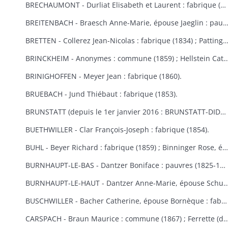
BRECHAUMONT - Durliat Elisabeth et Laurent : fabrique (1851-1856) ; Gerber Catherine : fabrique (1860).
BREITENBACH - Braesch Anne-Marie, épouse Jaeglin : pauvres (1856) ; Wodey Martin : commun
BRETTEN - Collerez Jean-Nicolas : fabrique (1834) ; Pattingre : fabrique et pauvres (1828) ; Suisse Rémy : fabr
BRINCKHEIM - Anonymes : commune (1859) ; Hellstein Catherine, épouse Spery, Spery Joseph : fabrique (1823) ; Stoecklin Joseph : fabrique (1828) ; Wespisser Bernard, Baum
BRINIGHOFFEN - Meyer Jean : fabrique (1860).
BRUEBACH - Jund Thiébaut : fabrique (1853).
BRUNSTATT (depuis le 1er janvier 2016 : BRUNSTATT-DIDENHEIM) - Moesch François Antoine : fabrique (1818) ; Schultz Antoine : fabrique (1856) ; Voegtlin Georges : fabrique (1862).
BUETHWILLER - Clar François-Joseph : fabrique (1854).
BUHL - Beyer Richard : fabrique (1859) ; Binninger Rose, épouse Jenny : fabrique (1823) ; Cladell Reine, Hoeblen Catherine, Keck Bernard, Marbach Joseph : fabrique (1850) ; Gilg Madeleine, épouse Beck : fabrique (1829) ; Gutschenreiter Dominique : fabrique (1853) ; Hiltenbrand Dominique : fabrique (1852) ; Kungler Dominique : fabrique (1851) ; Macbacher Joseph, Neyer Dominique, Niess Jean, Tenzinger Madeleine : fabrique (1850) ; Zeny Jean : fabrique (1848).
BURNHAUPT-LE-BAS - Dantzer Boniface : pauvres (1825-1830) ; Dantzer François Joseph : fabrique (1834).
BURNHAUPT-LE-HAUT - Dantzer Anne-Marie, épouse Schuler : fabrique (1825) ; Hirth Georges : fabrique (1853) ; Kroener Thiébaut, Schwebelin Elisabeth : fabrique (1841) ; Mackerer Louis : fabrique (18
BUSCHWILLER - Bacher Catherine, épouse Bornèque : fabrique (1867-1869) ; Woog Nathan : communauté israélite (1869).
CARSPACH - Braun Maurice : commune (1867) ; Ferrette (de) Jean-Baptiste 