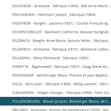
EGUISHEIM - Anonyme : fabrique (1809) ; Boll Anne-Marie : bureau de bienfaisance (1829) ; Brucker François Joseph : fabrique (1846) ; Burglin François Xavier : fabrique (1831) ; Hertzog, de Logelbach, Wehrlé Antoine : hospice (1863) ; Ludwig Jean : fabrique (1829) ; Meyer Véronique : fabrique (1809) ; Raffat Ignace : bureau de bienfaisance (fondation Boll, 1
ENSCHINGEN - Hartmann Joseph : fabrique (1860).
ENSISHEIM - Burglin : pauvres (1831) ; Courbe François-Ignace : pauvres (1834) ; Goeb Thérèse : fabrique (1870) ; Hobig Joseph, Roth Catherine : fabrique (1832) ; Kaistling Françoise : fabrique (1820) ; Krafft Charles : fabrique (1861) ; Mordilliat Marguerite : fabrique (1835) ; Mutz Anne-Marie : fabrique et pauvres (1833) ; Rumbach Catherine, épouse Schmitt : fabrique (1836) ; Zeller Thérèse : bureau de bienfaisance (1848).
ESCHENTZWILLER - Baumann Catherine, épouse Hurtgraber : fabrique (1849) ; Butsch Henri, Sibus Françoise : fabrique (1855) ; Ernst Jean-Baptiste : fabrique (1853) ; Jeltsch Pancrace : bureau de bienfaisance (1865) ; Rieter Jean-Baptiste : pauvres (1842) ; Wolff Agathe, ép
FELDBACH - Boeglin Anne-Marie, épouse Vetter : fabrique et pauvres (1850-1853).
FELDKIRCH - Anonyme : fabrique (1815) ; Allemand Catherine : fabrique (1840) ; Friess Marie-Anne : fabrique de Bollwiller et Feldkirch (1825) (voir aussi Bollwiller) ; Geiller Apolline, épouse Riber : fabrique (1847) ; Neff Etienne, Michel Madeleine, épouse Martin, de Bollwiller : fabrique (1834) ; Pfulb François-Joseph : fabriques de Feldkirch et Bollwiller (1819) ; Pfulb Rémi, de Bollwiller : fabrique (1835-1846) ; épouse Pfulb Richard, Mayer Catherine, épouse Zagula, Strieh Elisabeth, épouse Fries : fabrique (1838) ; Strub Rémi, père, Durwell Jean-Adam : fabrique (183
FELLERING - Meny Reinhardt : fabrique (1865).
FERRETTE - Bigennwald : fabrique (1857) ; Gaag Marie-Anne : bureau de bienfaisance et fabrique de Traubach-le-Haut (1869-1870) ; Gerbaulet Guillaume : bureau de bienfaisance et commune (1845-1858) ; Koechlin André : bureau de bienfaisance (1847) ; Schirmer, de Colmar : bureau de bienfaisance (1847).
FESSENHEIM - Heimburger Marie-Thérèse et Jean-Baptiste : fabrique (1862-1868) ; Schönauer Jacques : fabrique (1845).
FISLIS - Gerry Jean : fabrique (1856) ; Willig Laurent : fabrique (1853).
FLAXLANDEN - Helgen Georges : fabrique (1858) ; Siess Catherine, épouse Meyer : fabrique (1846) ; Steib Catherine, épouse Helgen : fabrique (1854) ; Steib Elisabeth, épouse Sies : fabrique (1851).
FOLGENSBOURG - Blauel Jacques, Boessinger Blaise, de Folgensbourg, Linder Anne-Marie, épouse Duringer, Moser, de Hagenthal-le-Haut, Runser Jacques, Runser Simon, héritiers Studer Philippe, Thannberger de Blotzheim : fabrique (1834-1839) ; Wicky Marie-Anne : commune (1865).
FRELAND - Anonyme : bureau de bienfaisance (1870) ; Antoine Jean-Nicolas : bureau de bienfaisance (1862) ; Bertrand Catherine : commune, fabrique et école (1823) ; Bertrand Marie-Catherine : fabrique (1853) ; Herqué Antoine : bureau