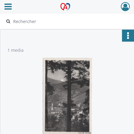
Ouvrir le menu déroulant
Archives Alsace - Colmar
1 media