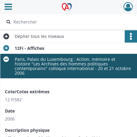
Ouvrir le menu déroulant
Archives Alsace - Colmar
Déplier
tous les niveaux
12Fi - Affiches
Paris, Palais du Luxembourg : Action, mémoire et
histoire "Les Archives des hommes politiques
contemporains" colloque international - 20 et 21 octobre
2006
Cote/Cotes extrêmes
12 Fi582
Date
2006
Description physique