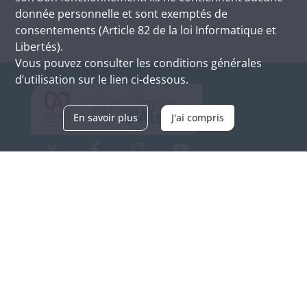
donnée personnelle et sont exemptés de
consentements (Article 82 de la loi Informatique et
Libertés).
Vous pouvez consulter les conditions générales
d’utilisation sur le lien ci-dessous.
En savoir plus
J'ai compris
Archives d'Alsace - Site de Colmar
Bâtiment M / Cité administrative
3, rue Fleischhauer
F-68026 COLMAR
(+33) 3 89 21 97 00
Nous contacter