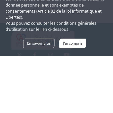
donnée personnelle et sont exemptés de
consentements (Article 82 de la loi Informatique et
Libertés).
Vous pouvez consulter les conditions générales
d’utilisation sur le lien ci-dessous.
En savoir plus
J'ai compris
Archives d'Alsace - Site de Colmar
Bâtiment M / Cité administrative
3, rue Fleischhauer
F-68026 COLMAR
(+33) 3 89 21 97 00
Nous contacter